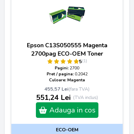
Epson C13S050555 Magenta
2700pag ECO-OEM Toner
(1)
5
Pagini:
2700
Pret / pagina:
0.2042
Culoare: Magenta
455,57 Lei
(fara TVA)
551,24 Lei
(TVA inclus)
Adauga in cos
ECO-OEM