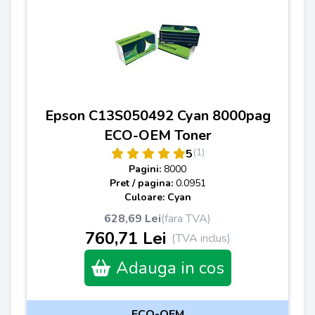
Epson C13S050492 Cyan 8000pag
ECO-OEM Toner
(1)
5
Pagini:
8000
Pret / pagina:
0.0951
Culoare: Cyan
628,69 Lei
(fara TVA)
760,71 Lei
(TVA inclus)
Adauga in cos
ECO-OEM