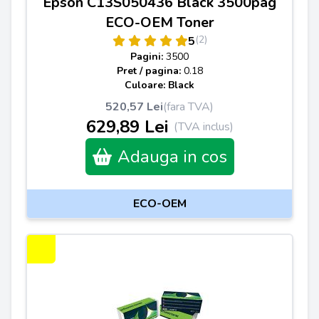
Epson C13S050436 Black 3500pag
ECO-OEM Toner
(2)
5
Pagini:
3500
Pret / pagina:
0.18
Culoare: Black
520,57 Lei
(fara TVA)
629,89 Lei
(TVA inclus)
Adauga in cos
ECO-OEM