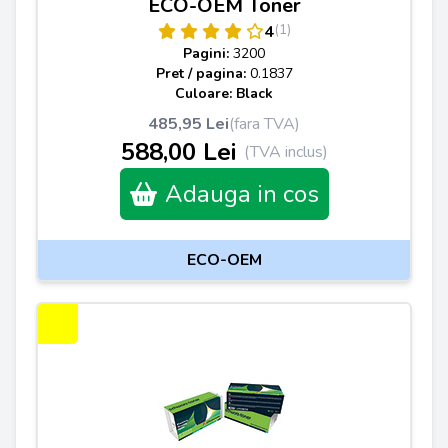
ECO-OEM Toner
(1)
4
Pagini:
3200
Pret / pagina:
0.1837
Culoare: Black
485,95 Lei
(fara TVA)
588,00 Lei
(TVA inclus)
Adauga in cos
ECO-OEM