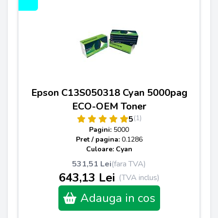
Epson C13S050318 Cyan 5000pag
ECO-OEM Toner
(1)
5
Pagini:
5000
Pret / pagina:
0.1286
Culoare: Cyan
531,51 Lei
(fara TVA)
643,13 Lei
(TVA inclus)
Adauga in cos