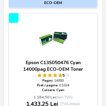
ECO-OEM
Epson C13S050476 Cyan
14000pag ECO-OEM Toner
(1)
5
Pagini:
14000
Pret / pagina:
0.1024
Culoare: Cyan
1.184,50 Lei
(fara TVA)
1.433,25 Lei
(TVA inclus)