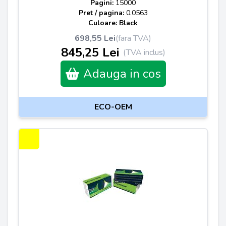
Pagini:
15000
Pret / pagina:
0.0563
Culoare: Black
698,55 Lei
(fara TVA)
845,25 Lei
(TVA inclus)
Adauga in cos
ECO-OEM