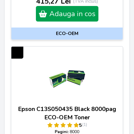
415,27 Lei
(TVA inclus)
Adauga in cos
ECO-OEM
Epson C13S050435 Black 8000pag
ECO-OEM Toner
(1)
5
Pagini:
8000