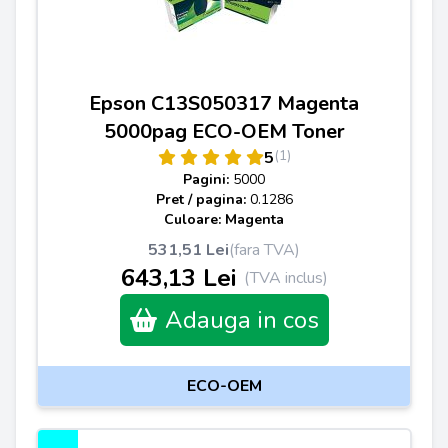
Epson C13S050317 Magenta
5000pag ECO-OEM Toner
(1)
5
Pagini:
5000
Pret / pagina:
0.1286
Culoare: Magenta
531,51 Lei
(fara TVA)
643,13 Lei
(TVA inclus)
Adauga in cos
ECO-OEM