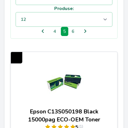
Produse:
4
5
6
Epson C13S050198 Black
15000pag ECO-OEM Toner
(1)
5