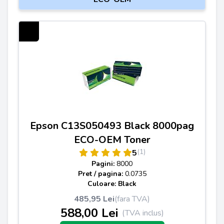
Epson C13S050493 Black 8000pag
ECO-OEM Toner
(1)
5
Pagini:
8000
Pret / pagina:
0.0735
Culoare: Black
485,95 Lei
(fara TVA)
588,00 Lei
(TVA inclus)