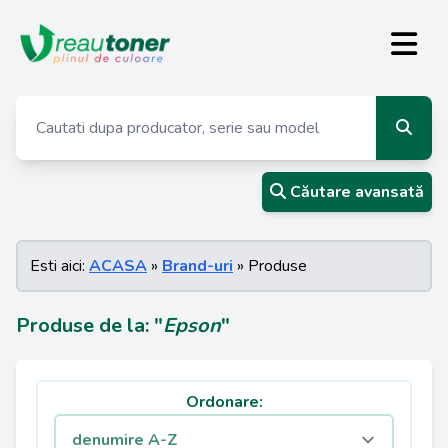
Căutare avansată
Esti aici:
ACASA
»
Brand-uri
» Produse
Produse de la: "
Epson
"
Ordonare: