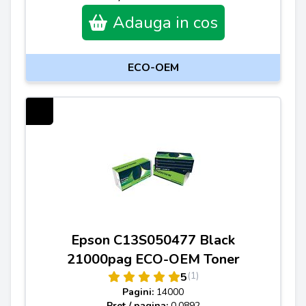
Adauga in cos
ECO-OEM
Epson C13S050477 Black
21000pag ECO-OEM Toner
(1)
5
Pagini:
14000
Pret / pagina:
0.0892