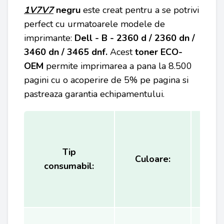
1V7V7
negru
este creat pentru a se potrivi
perfect cu urmatoarele modele de
imprimante:
Dell - B - 2360 d / 2360 dn /
3460 dn / 3465 dnf.
Acest
toner
ECO-
OEM
permite imprimarea a pana la 8.500
pagini cu o acoperire de 5% pe pagina si
pastreaza garantia echipamentului.
Tip
Ca
Culoare:
consumabil:
(