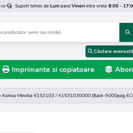
.ro
Suport tehnic de
Luni
pana
Vineri
intre orele
8:00 - 17:
Căutare avansat
Imprimante si copiatoare
Abona
» Konica Minolta 4153103 / 41531030000 Black-9000pag E