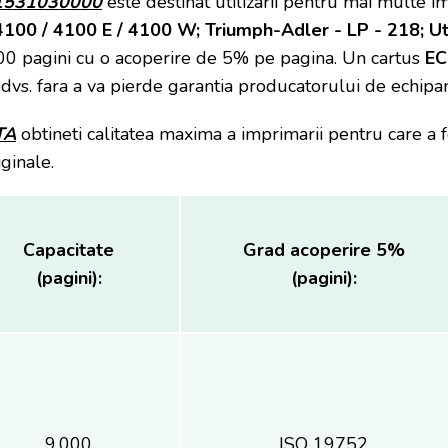
41531030000
este destinat utilizarii pentru mai multe 
 4100 / 4100 E / 4100 W; Triumph-Adler - LP - 218; U
00 pagini cu o acoperire de 5% pe pagina. Un cartus
E
 dvs. fara a va pierde garantia producatorului de echipa
TA
obtineti calitatea maxima a imprimarii pentru care a 
ginale.
Capacitate
Grad acoperire 5%
(pagini):
(pagini):
9.000
ISO 19752