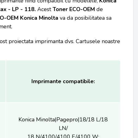
imprimante fiind compatibil cu modelele,
Konica
tax - LP - 118
.
Acest
Toner ECO-OEM
de
CO-OEM
Konica Minolta
va da posibilitatea sa
ment.
fost proiectata imprimanta dvs. Cartusele noastre
Imprimante compatibile:
Konica Minolta|Pagepro|18/18 L/18
LN/
18 N/4100/4100 E/4100 W;