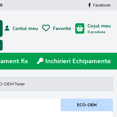
00
Facebook
Coșul meu
Contul meu
Favorite
0 produse
ă
ment fix
Inchirieri Echipamente
CO-OEM Toner
ECO-OEM