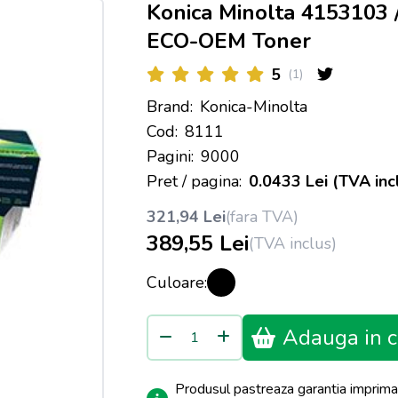
Konica Minolta 4153103
ECO-OEM Toner
5
(1)
Brand:
Konica-Minolta
Cod:
8111
Pagini:
9000
Pret / pagina:
0.0433 Lei (TVA inc
321,94 Lei
(fara TVA)
389,55 Lei
(TVA inclus)
Culoare:
Adauga in c
Produsul pastreaza garantia imprima