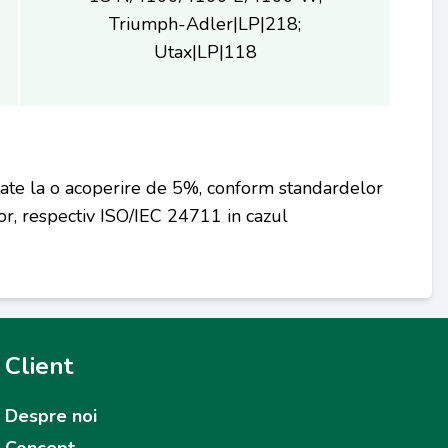
Triumph-Adler|LP|218;
Utax|LP|118
tate la o acoperire de 5%, conform standardelor
r, respectiv ISO/IEC 24711 in cazul
Client
Despre noi