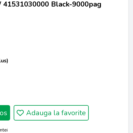
 / 41531030000 Black-9000pag
lus)
os
Adauga la favorite
ntei