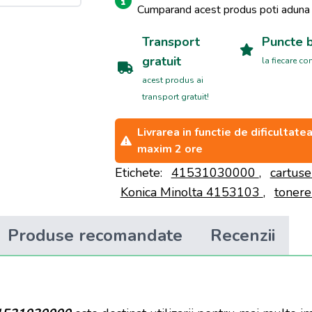
Cumparand acest produs poti adun
Transport
Puncte 
gratuit
la fiecare c
acest produs ai
transport gratuit!
Livrarea in functie de dificultat
maxim 2 ore
Etichete:
41531030000
,
cartuse
Konica Minolta 4153103
,
tonere
Produse recomandate
Recenzii