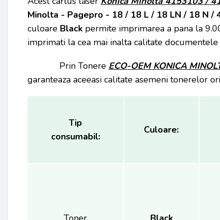
Acest cartus laser
Konica Minolta 4153103 / 
Minolta - Pagepro - 18 / 18 L / 18 LN / 18 N /
culoare
Black
permite imprimarea a pana la 9.0
imprimati la cea mai inalta calitate documentele
Prin Tonere
ECO-OEM KONICA MINOL
garanteaza aceeasi calitate asemeni tonerelor ori
Tip
Culoare:
consumabil:
Toner
Black