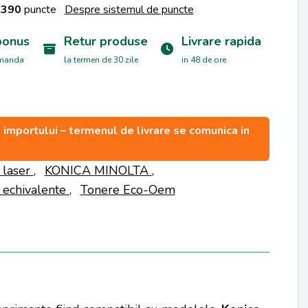
a
390
puncte
Despre sistemul de puncte
bonus
Retur produse
Livrare rapida
omanda
la termen de 30 zile
in 48 de ore
ea importului – termenul de livrare se comunica in
 laser
,
KONICA MINOLTA
,
 echivalente
,
Tonere Eco-Oem