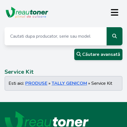
Căutare avansată
Service Kit
Esti aici:
PRODUSE
»
TALLY GENICOM
» Service Kit