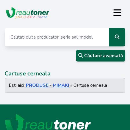
Căutare avansată
Cartuse cerneala
Esti aici:
PRODUSE
»
MIMAKI
» Cartuse cerneala