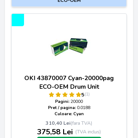
ECO-OEM
OKI 43870007 Cyan-20000pag
ECO-OEM Drum Unit
(1)
5
Pagini:
20000
Pret / pagina:
0.0188
Culoare: Cyan
310,40 Lei
(fara TVA)
375,58 Lei
(TVA inclus)