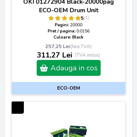
OKI 01272904 Black-20000pag
ECO-OEM Drum Unit
(1)
5
Pagini:
20000
Pret / pagina:
0.0156
Culoare: Black
257,25 Lei
(fara TVA)
311,27 Lei
(TVA inclus)
Adauga in cos
ECO-OEM