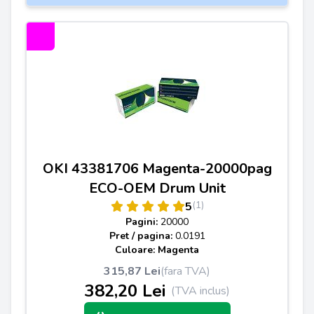
OKI 43381706 Magenta-20000pag
ECO-OEM Drum Unit
(1)
5
Pagini:
20000
Pret / pagina:
0.0191
Culoare: Magenta
315,87 Lei
(fara TVA)
382,20 Lei
(TVA inclus)