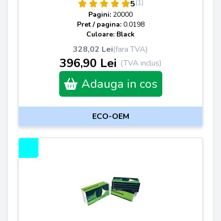
(1)
5
Pagini:
20000
Pret / pagina:
0.0198
Culoare: Black
328,02 Lei
(fara TVA)
396,90 Lei
(TVA inclus)
Adauga in cos
ECO-OEM