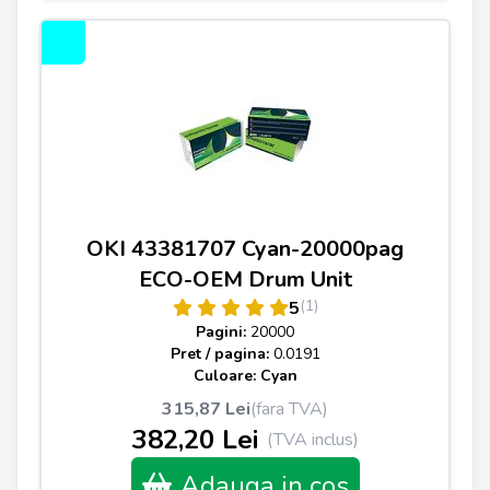
OKI 43381707 Cyan-20000pag
ECO-OEM Drum Unit
(1)
5
Pagini:
20000
Pret / pagina:
0.0191
Culoare: Cyan
315,87 Lei
(fara TVA)
382,20 Lei
(TVA inclus)
Adauga in cos