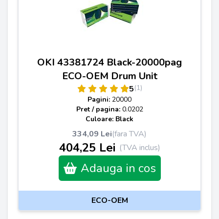
OKI 43381724 Black-20000pag
ECO-OEM Drum Unit
(1)
5
Pagini:
20000
Pret / pagina:
0.0202
Culoare: Black
334,09 Lei
(fara TVA)
404,25 Lei
(TVA inclus)
Adauga in cos
ECO-OEM