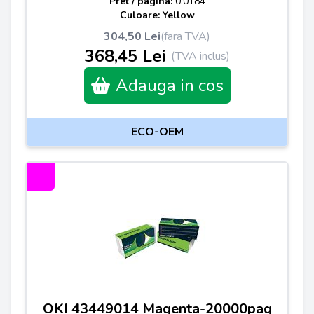
Pret / pagina:
0.0184
Culoare: Yellow
304,50 Lei
(fara TVA)
368,45 Lei
(TVA inclus)
Adauga in cos
ECO-OEM
OKI 43449014 Magenta-20000pag