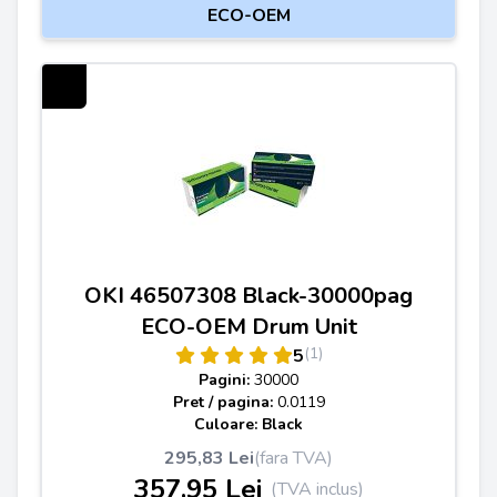
ECO-OEM
OKI 46507308 Black-30000pag
ECO-OEM Drum Unit
(1)
5
Pagini:
30000
Pret / pagina:
0.0119
Culoare: Black
295,83 Lei
(fara TVA)
357,95 Lei
(TVA inclus)