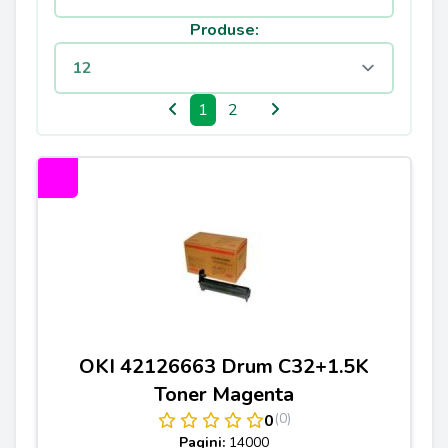
Produse:
1
2
OKI 42126663 Drum C32+1.5K
Toner Magenta
(0)
0
Pagini:
14000