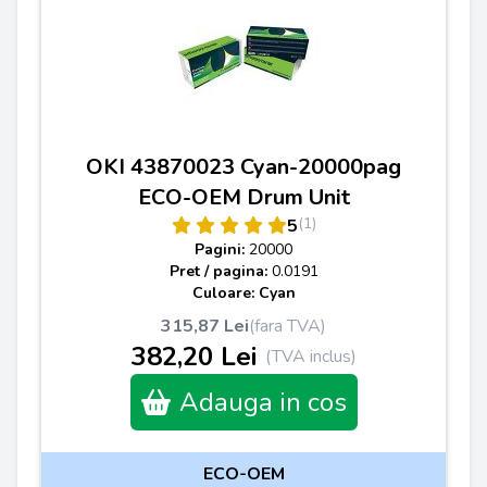
OKI 43870023 Cyan-20000pag
ECO-OEM Drum Unit
(1)
5
Pagini:
20000
Pret / pagina:
0.0191
Culoare: Cyan
315,87 Lei
(fara TVA)
382,20 Lei
(TVA inclus)
Adauga in cos
ECO-OEM