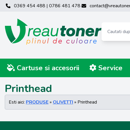
0369 454 488 | 0786 481 478
contact@vreautoner
Cartuse si accesorii
Service
Printhead
Esti aici:
PRODUSE
»
OLIVETTI
» Printhead