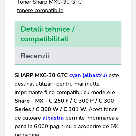
Toner Sharp MXC-30 GTC
,
tonere compatibile
Detalii tehnice /
compatibilitati
Recenzii
SHARP
MXC-30 GTC
cyan (albastru)
este
destinat utilizarii pentru mai multe
imprimante fiind compatibil cu modelele
Sharp - MX - C 250 F / C 300 P / C 300
Series / C 300 W / C 301 W
. Acest toner
de culoare
albastra
permite imprimarea a
pana la 6.000 pagini cu o acoperire de 5%
pe pagina.