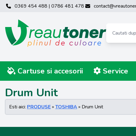
0369 454 488 | 0786 481 478
contact@vreautoner
Cartuse si accesorii
Service
Drum Unit
Esti aici:
PRODUSE
»
TOSHIBA
» Drum Unit