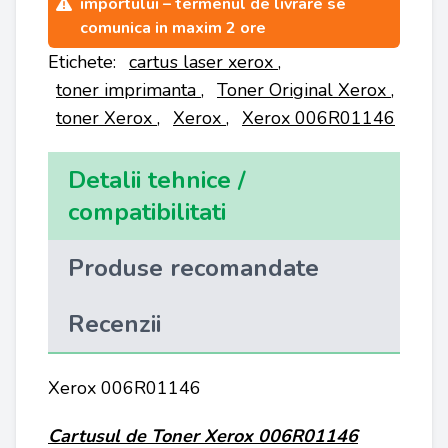
importului – termenul de livrare se
comunica in maxim 2 ore
Etichete:
cartus laser xerox
,
toner imprimanta
,
Toner Original Xerox
,
toner Xerox
,
Xerox
,
Xerox 006R01146
Detalii tehnice /
compatibilitati
Produse recomandate
Recenzii
Xerox 006R01146
Cartusul de Toner Xerox 006R01146