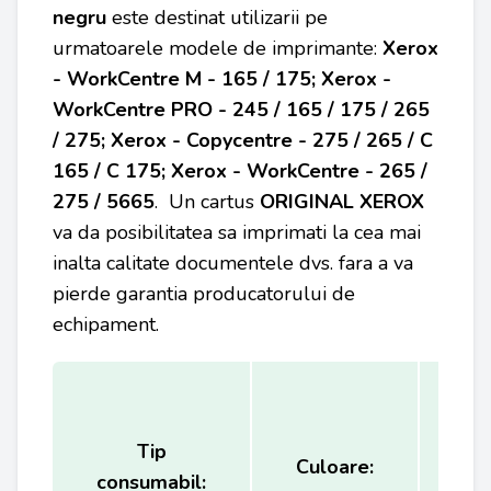
negru
este destinat utilizarii pe
urmatoarele modele de imprimante:
Xerox
- WorkCentre M - 165 / 175; Xerox -
WorkCentre PRO - 245 / 165 / 175 / 265
/ 275; Xerox - Copycentre - 275 / 265 / C
165 / C 175; Xerox - WorkCentre - 265 /
275 / 5665
. Un cartus
ORIGINAL XEROX
va da posibilitatea sa imprimati la cea mai
inalta calitate documentele dvs. fara a va
pierde garantia producatorului de
echipament.
Tip
Ca
Culoare:
consumabil:
(