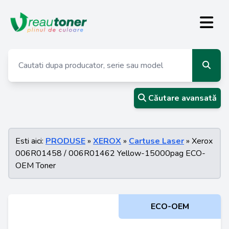
Căutare avansată
Esti aici:
PRODUSE
»
XEROX
»
Cartuse Laser
» Xerox
006R01458 / 006R01462 Yellow-15000pag ECO-
OEM Toner
ECO-OEM