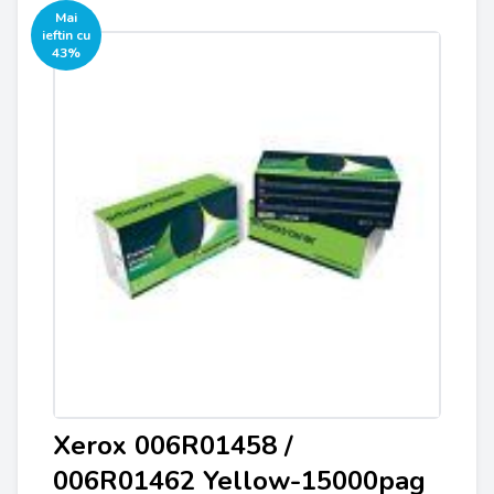
Mai
ieftin cu
43%
Xerox 006R01458 /
006R01462 Yellow-15000pag