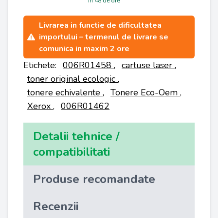
in 48 de ore
Livrarea in functie de dificultatea
importului – termenul de livrare se
comunica in maxim 2 ore
Etichete:
006R01458
,
cartuse laser
,
toner original ecologic
,
tonere echivalente
,
Tonere Eco-Oem
,
Xerox
,
006R01462
Detalii tehnice /
compatibilitati
Produse recomandate
Recenzii