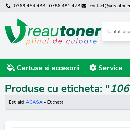
0369 454 488 | 0786 481 478
contact@vreautoner
Cartuse si accesorii
Service
Produse cu eticheta: "
106
Esti aici:
ACASA
» Eticheta