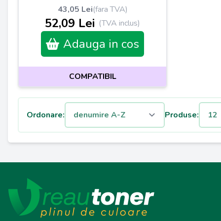
43,05 Lei
(fara TVA)
52,09 Lei
(TVA inclus)
Adauga in cos
COMPATIBIL
Ordonare:
Produse: