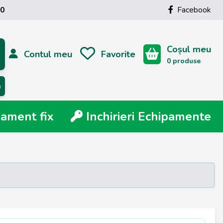
00
Facebook
Coșul meu
Contul meu
Favorite
0 produse
ă
ment fix
Inchirieri Echipamente