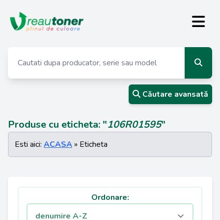
Căutare avansată
Produse cu eticheta: "
106R01595
"
Esti aici:
ACASA
» Eticheta
Ordonare: