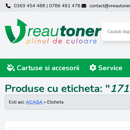
0369 454 488 | 0786 481 478
contact@vreautoner
Cartuse si accesorii
Service
Produse cu eticheta: "
171
Esti aici:
ACASA
» Eticheta