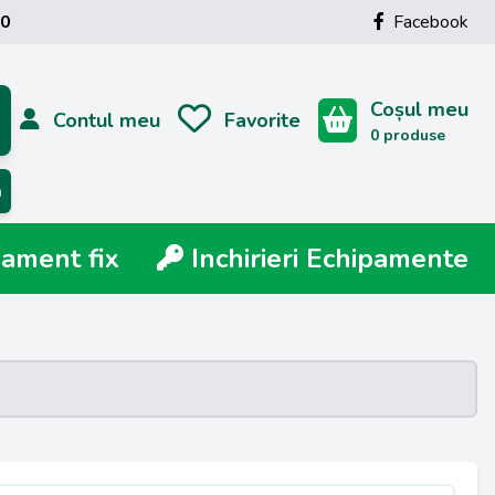
00
Facebook
Coșul meu
Contul meu
Favorite
0 produse
ă
ment fix
Inchirieri Echipamente