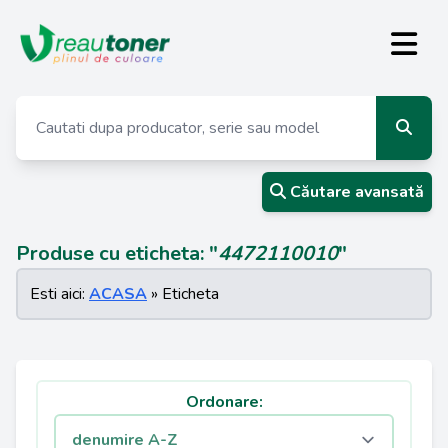
Căutare avansată
Produse cu eticheta: "
4472110010
"
Esti aici:
ACASA
» Eticheta
Ordonare: