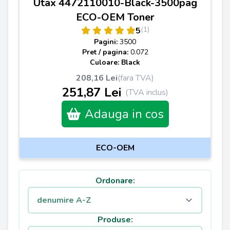
Utax 4472110010-Black-3500pag
ECO-OEM Toner
(1)
5
Pagini:
3500
Pret / pagina:
0.072
Culoare: Black
208,16 Lei
(fara TVA)
251,87 Lei
(TVA inclus)
Adauga in cos
ECO-OEM
Ordonare:
Produse: