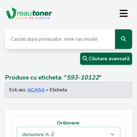
Căutare avansată
Produse cu eticheta: "
593-10122
"
Esti aici:
ACASA
» Eticheta
Ordonare: