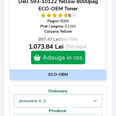
Dell 593-10122 Yellow 8000pag
ECO-OEM Toner
(1)
5
Pagini:
8000
Pret / pagina:
0.1342
Culoare: Yellow
887,47 Lei
(fara TVA)
1.073,84 Lei
(TVA inclus)
Adauga in cos
ECO-OEM
Ordonare:
Produse: