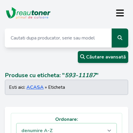
Căutare avansată
Produse cu eticheta: "
593-11187
"
Esti aici:
ACASA
» Eticheta
Ordonare: