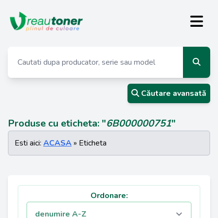
Căutare avansată
Produse cu eticheta: "
6B000000751
"
Esti aici:
ACASA
» Eticheta
Ordonare: