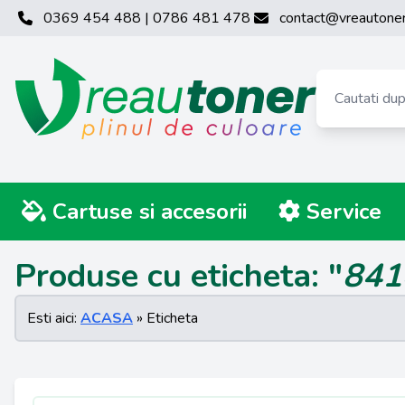
0369 454 488 | 0786 481 478
contact@vreautoner
Cartuse si accesorii
Service
Produse cu eticheta: "
841
Esti aici:
ACASA
» Eticheta