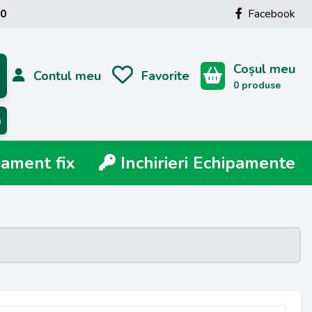
00
Facebook
Coșul meu
Contul meu
Favorite
0 produse
ă
ment fix
Inchirieri Echipamente