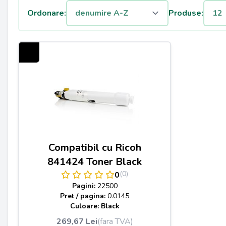
Ordonare:
Produse:
Compatibil cu Ricoh
841424 Toner Black
(0)
0
Pagini:
22500
Pret / pagina:
0.0145
Culoare: Black
269,67 Lei
(fara TVA)