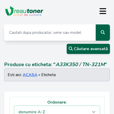
Căutare avansată
Produse cu eticheta: "
A33K350 / TN-321M
"
Esti aici:
ACASA
» Eticheta
Ordonare: