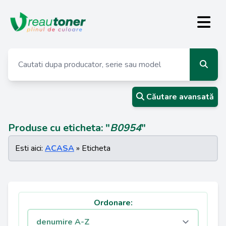
Căutare avansată
Produse cu eticheta: "
B0954
"
Esti aici:
ACASA
» Eticheta
Ordonare: