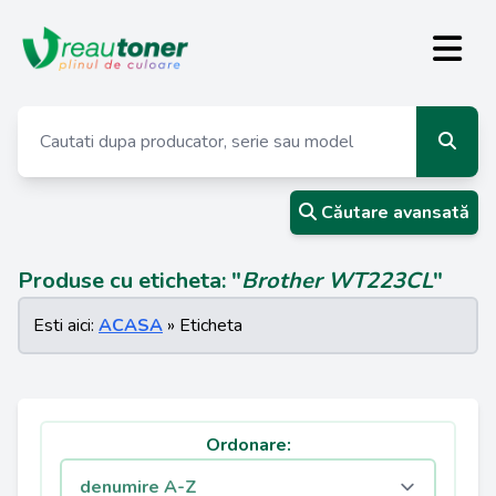
Căutare avansată
Produse cu eticheta: "
Brother WT223CL
"
Esti aici:
ACASA
» Eticheta
Ordonare: