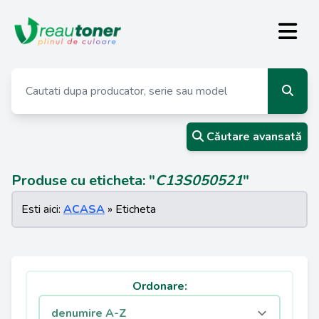
Căutare avansată
Produse cu eticheta: "
C13S050521
"
Esti aici:
ACASA
» Eticheta
Ordonare: