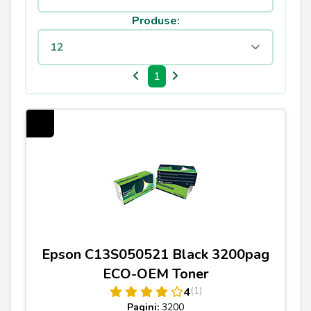
Produse:
1
Epson C13S050521 Black 3200pag
ECO-OEM Toner
(1)
4
Pagini:
3200