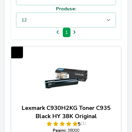
Produse:
1
Lexmark C930H2KG Toner C935
Black HY 38K Original
(1)
5
Pagini:
38000