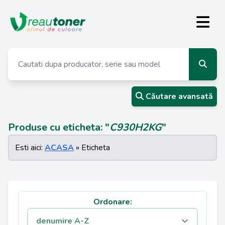
Căutare avansată
Produse cu eticheta: "
C930H2KG
"
Esti aici:
ACASA
» Eticheta
Ordonare: