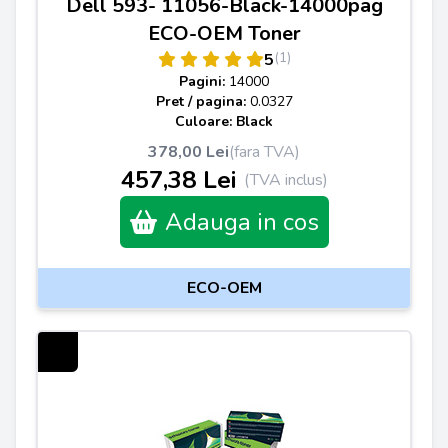
Dell 593- 11056-Black-14000pag
ECO-OEM Toner
(1)
5
Pagini:
14000
Pret / pagina:
0.0327
Culoare: Black
378,00 Lei
(fara TVA)
457,38 Lei
(TVA inclus)
Adauga in cos
ECO-OEM