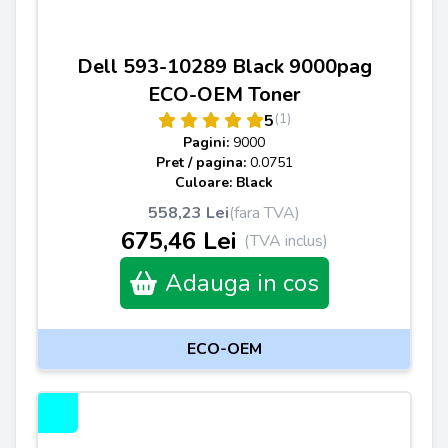
Dell 593-10289 Black 9000pag
ECO-OEM Toner
(1)
5
Pagini:
9000
Pret / pagina:
0.0751
Culoare: Black
558,23 Lei
(fara TVA)
675,46 Lei
(TVA inclus)
Adauga in cos
ECO-OEM