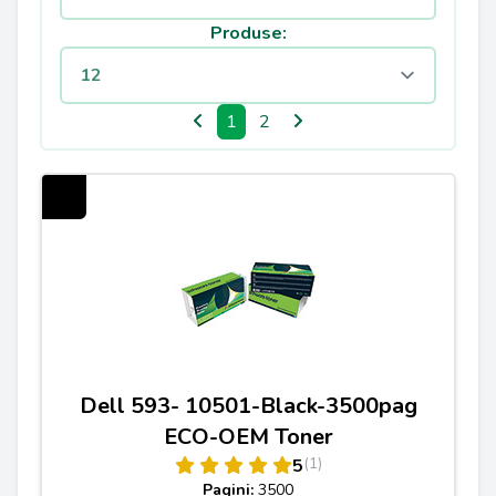
Produse:
1
2
Dell 593- 10501-Black-3500pag
ECO-OEM Toner
(1)
5
Pagini:
3500