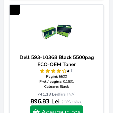
Dell 593-10368 Black 5500pag
ECO-OEM Toner
(1)
4
Pagini:
5500
Pret / pagina:
0.1631
Culoare: Black
741,18 Lei
(fara TVA)
896,83 Lei
(TVA inclus)
Adauga in cos