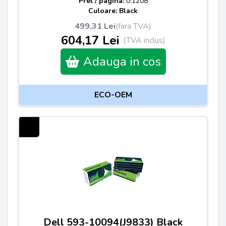
Pret / pagina:
0.1208
Culoare: Black
499,31 Lei
(fara TVA)
604,17 Lei
(TVA inclus)
Adauga in cos
ECO-OEM
Dell 593-10094(J9833) Black