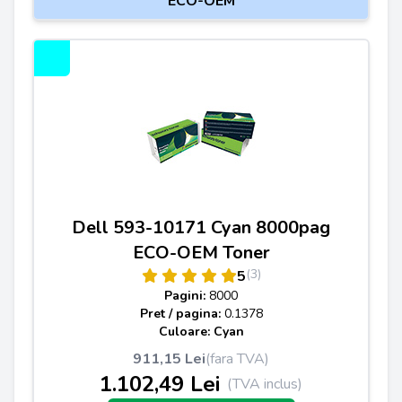
ECO-OEM
Dell 593-10171 Cyan 8000pag
ECO-OEM Toner
(3)
5
Pagini:
8000
Pret / pagina:
0.1378
Culoare: Cyan
911,15 Lei
(fara TVA)
1.102,49 Lei
(TVA inclus)