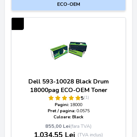
ECO-OEM
Dell 593-10028 Black Drum
18000pag ECO-OEM Toner
(1)
5
Pagini:
18000
Pret / pagina:
0.0575
Culoare: Black
855,00 Lei
(fara TVA)
1.034,55 Lei
(TVA inclus)