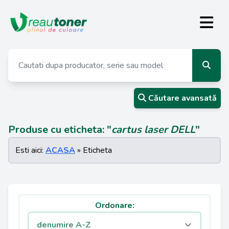
Căutare avansată
Produse cu eticheta: "
cartus laser DELL
"
Esti aici:
ACASA
» Eticheta
Ordonare: