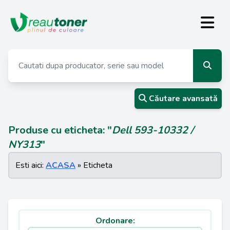
Căutare avansată
Produse cu eticheta: "
Dell 593-10332 /
NY313
"
Esti aici:
ACASA
» Eticheta
Ordonare: