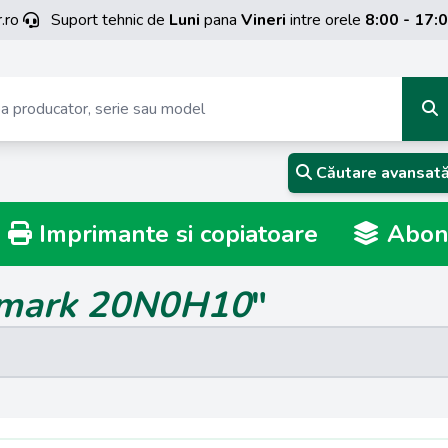
.ro
Suport tehnic de
Luni
pana
Vineri
intre orele
8:00 - 17:
Căutare avansat
Imprimante si copiatoare
Abona
mark 20N0H10
"