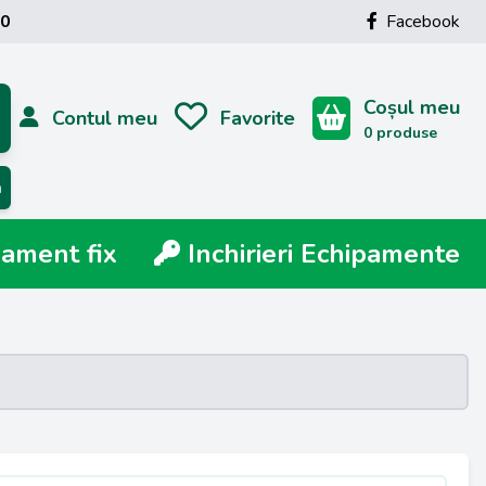
00
Facebook
Coșul meu
Contul meu
Favorite
0 produse
ă
ment fix
Inchirieri Echipamente