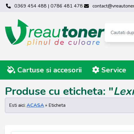
0369 454 488 | 0786 481 478
contact@vreautoner
Cartuse si accesorii
Service
Produse cu eticheta: "
Lex
Esti aici:
ACASA
» Eticheta