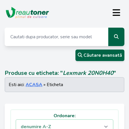
Căutare avansată
Produse cu eticheta: "
Lexmark 20N0H40
"
Esti aici:
ACASA
» Eticheta
Ordonare: