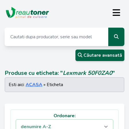
Căutare avansată
Produse cu eticheta: "
Lexmark 50F0ZA0
"
Esti aici:
ACASA
» Eticheta
Ordonare: