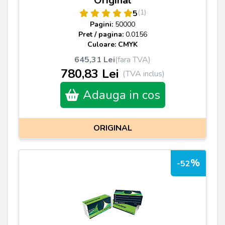
Original
(1)
5
Pagini:
50000
Pret / pagina:
0.0156
Culoare: CMYK
645,31 Lei
(fara TVA)
780,83 Lei
(TVA inclus)
Adauga in cos
ORIGINAL
%
-52