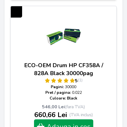
ECO-OEM Drum HP CF358A /
828A Black 30000pag
(1)
5
Pagini:
30000
Pret / pagina:
0.022
Culoare: Black
546,00 Lei
(fara TVA)
660,66 Lei
(TVA inclus)
Adauga in cos