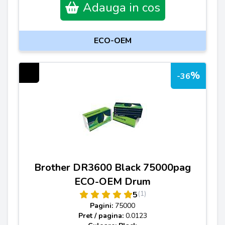
Adauga in cos
ECO-OEM
%
-36
Brother DR3600 Black 75000pag
ECO-OEM Drum
(1)
5
Pagini:
75000
Pret / pagina:
0.0123