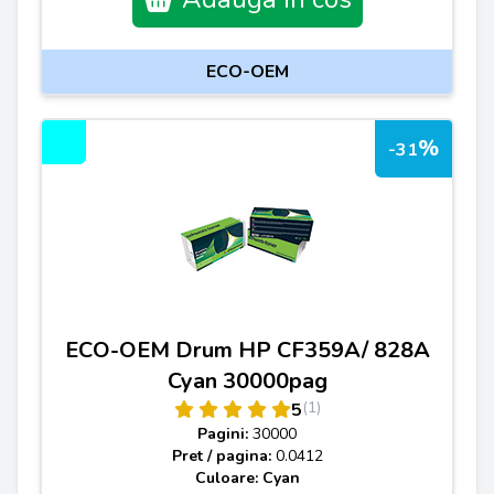
ECO-OEM
%
-31
ECO-OEM Drum HP CF359A/ 828A
Cyan 30000pag
(1)
5
Pagini:
30000
Pret / pagina:
0.0412
Culoare: Cyan