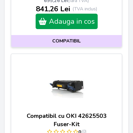
695,26 Lei
(fara TVA)
841,26 Lei
(TVA inclus)
Adauga in cos
COMPATIBIL
Compatibil cu OKI 42625503
Fuser-Kit
(0)
0