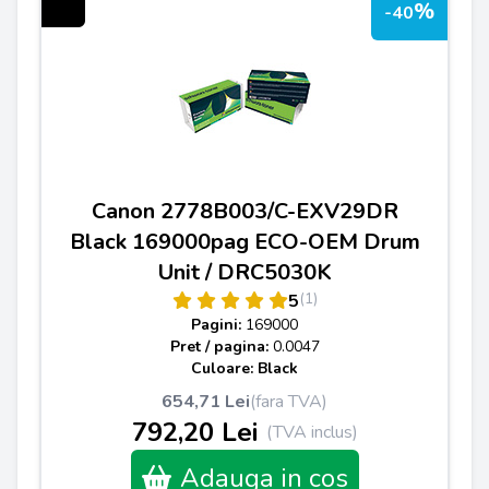
%
-40
Canon 2778B003/C-EXV29DR
Black 169000pag ECO-OEM Drum
Unit / DRC5030K
(1)
5
Pagini:
169000
Pret / pagina:
0.0047
Culoare: Black
654,71 Lei
(fara TVA)
792,20 Lei
(TVA inclus)
Adauga in cos