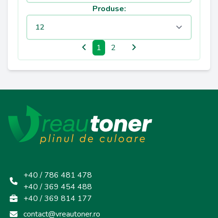
Produse:
1
2
+40 / 786 481 478
+40 / 369 454 488
+40 / 369 814 177
contact@vreautoner.ro