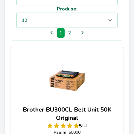
Produse:
1
2
Brother BU300CL Belt Unit 50K
Original
(1)
5
Pagini:
50000