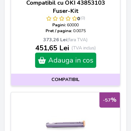
Compatibil cu OKI 43853103
Fuser-Kit
(0)
0
Pagini:
60000
Pret / pagina:
0.0075
373,26 Lei
(fara TVA)
451,65 Lei
(TVA inclus)
Adauga in cos
COMPATIBIL
%
-57