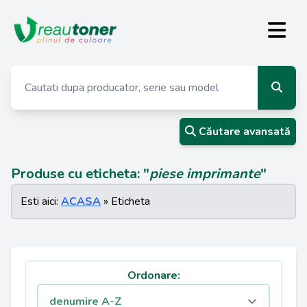
Căutare avansată
Produse cu eticheta: "
piese imprimante
"
Esti aici:
ACASA
» Eticheta
Ordonare: