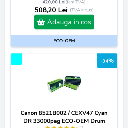
420,00 Lei
(fara TVA)
508,20 Lei
(TVA inclus)
Adauga in cos
ECO-OEM
%
-34
Canon 8521B002 / CEXV47 Cyan
DR 33000pag ECO-OEM Drum
(1)