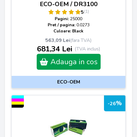
ECO-OEM / DR3100
(1)
5
Pagini:
25000
Pret / pagina:
0.0273
Culoare: Black
563,09 Lei
(fara TVA)
681,34 Lei
(TVA inclus)
Adauga in cos
ECO-OEM
%
-26