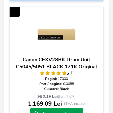
Canon CEXV28BK Drum Unit
C5045/5051 BLACK 171K Original
(1)
5
Pagini:
17000
Pret / pagina:
0.0688
Culoare: Black
966,19 Lei
(fara TVA)
1.169,09 Lei
(TVA inclus)