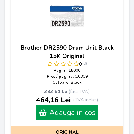
Brother DR2590 Drum Unit Black
15K Original
(0)
0
Pagini:
15000
Pret / pagina:
0.0309
Culoare: Black
383,61 Lei
(fara TVA)
464,16 Lei
(TVA inclus)
Adauga in cos
ORIGINAL