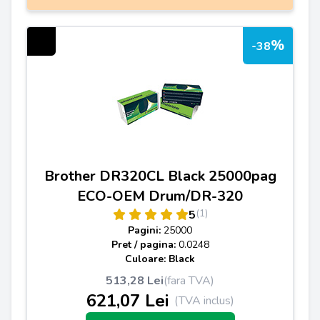
%
-38
Brother DR320CL Black 25000pag
ECO-OEM Drum/DR-320
(1)
5
Pagini:
25000
Pret / pagina:
0.0248
Culoare: Black
513,28 Lei
(fara TVA)
621,07 Lei
(TVA inclus)