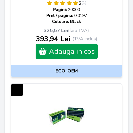
(1)
5
Pagini:
20000
Pret / pagina:
0.0197
Culoare: Black
325,57 Lei
(fara TVA)
393,94 Lei
(TVA inclus)
Adauga in cos
ECO-OEM