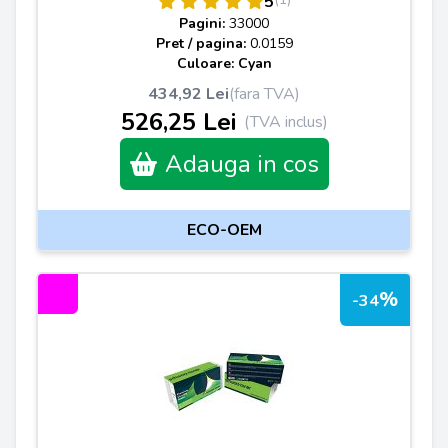
5
Pagini:
33000
Pret / pagina:
0.0159
Culoare: Cyan
434,92 Lei
(fara TVA)
526,25 Lei
(TVA inclus)
Adauga in cos
ECO-OEM
%
-34