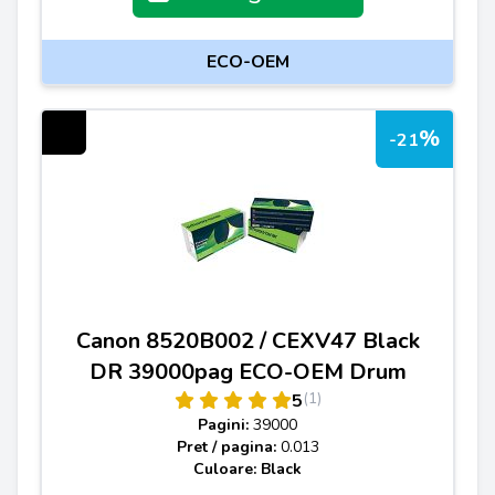
ECO-OEM
%
-21
Canon 8520B002 / CEXV47 Black
DR 39000pag ECO-OEM Drum
(1)
5
Pagini:
39000
Pret / pagina:
0.013
Culoare: Black