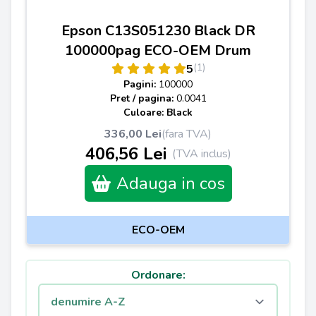
Epson C13S051230 Black DR
100000pag ECO-OEM Drum
(1)
5
Pagini:
100000
Pret / pagina:
0.0041
Culoare: Black
336,00 Lei
(fara TVA)
406,56 Lei
(TVA inclus)
Adauga in cos
ECO-OEM
Ordonare: