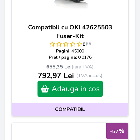
Compatibil cu OKI 42625503
Fuser-Kit
(0)
0
Pagini:
45000
Pret / pagina:
0.0176
655,35 Lei
(fara TVA)
792,97 Lei
(TVA inclus)
Adauga in cos
COMPATIBIL
%
-57