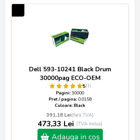
Dell 593-10241 Black Drum
30000pag ECO-OEM
(1)
5
Pagini:
30000
Pret / pagina:
0.0158
Culoare: Black
391,18 Lei
(fara TVA)
473,33 Lei
(TVA inclus)
Adauga in cos