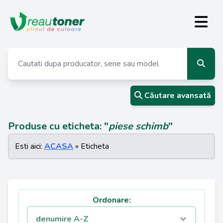
Căutare avansată
Produse cu eticheta: "
piese schimb
"
Esti aici:
ACASA
» Eticheta
Ordonare: