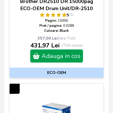
Brother DR2510 DR 15000pag
ECO-OEM Drum Unit/DR-2510
(1)
5
Pagini:
15000
Pret / pagina:
0.0288
Culoare: Black
357,00 Lei
(fara TVA)
431,97 Lei
(TVA inclus)
Adauga in cos
ECO-OEM