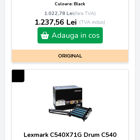
Culoare: Black
1.022,78 Lei
(fara TVA)
1.237,56 Lei
(TVA inclus)
Adauga in cos
ORIGINAL
Lexmark C540X71G Drum C540