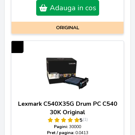
Adauga in cos
ORIGINAL
Lexmark C540X35G Drum PC C540
30K Original
(1)
5
Pagini:
30000
Pret / pagina:
0.0413