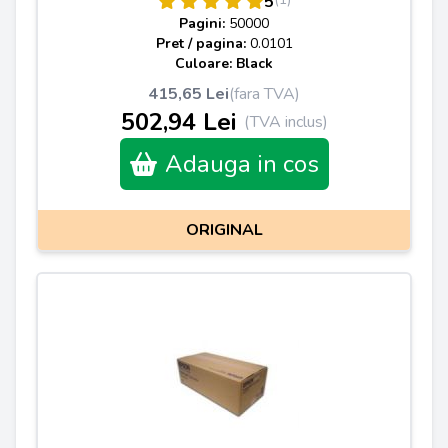
5
Pagini:
50000
Pret / pagina:
0.0101
Culoare: Black
415,65 Lei
(fara TVA)
502,94 Lei
(TVA inclus)
Adauga in cos
ORIGINAL