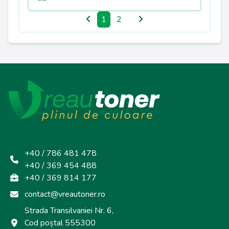
1
2
+40 / 786 481 478
+40 / 369 454 488
+40 / 369 814 177
contact@vreautoner.ro
Strada Transilvaniei Nr. 6,
Cod poștal 555300