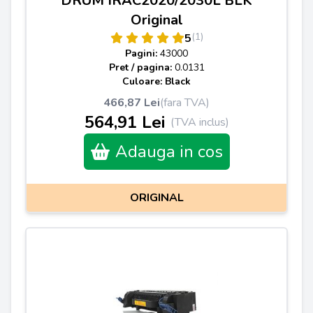
DRUM IRAC2020/2030L BLK
Original
(1)
5
Pagini:
43000
Pret / pagina:
0.0131
Culoare: Black
466,87 Lei
(fara TVA)
564,91 Lei
(TVA inclus)
Adauga in cos
ORIGINAL