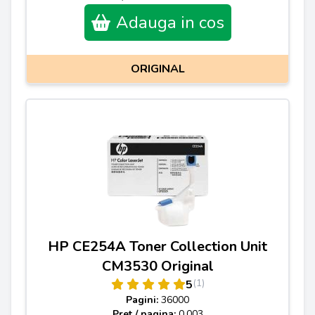
Adauga in cos
ORIGINAL
HP CE254A Toner Collection Unit
CM3530 Original
(1)
5
Pagini:
36000
Pret / pagina:
0.003