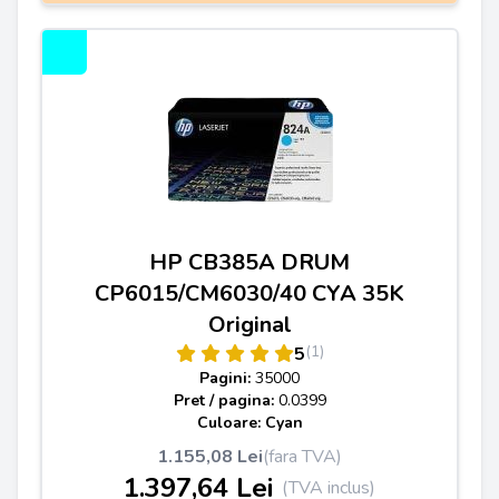
HP CB385A DRUM
CP6015/CM6030/40 CYA 35K
Original
(1)
5
Pagini:
35000
Pret / pagina:
0.0399
Culoare: Cyan
1.155,08 Lei
(fara TVA)
1.397,64 Lei
(TVA inclus)