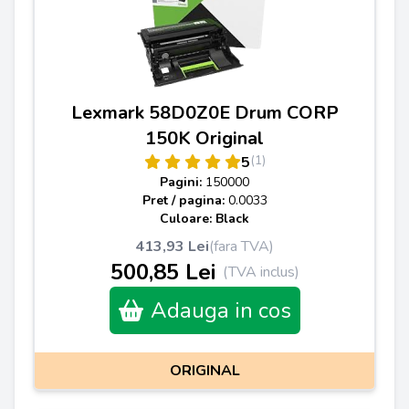
Lexmark 58D0Z0E Drum CORP
150K Original
(1)
5
Pagini:
150000
Pret / pagina:
0.0033
Culoare: Black
413,93 Lei
(fara TVA)
500,85 Lei
(TVA inclus)
Adauga in cos
ORIGINAL