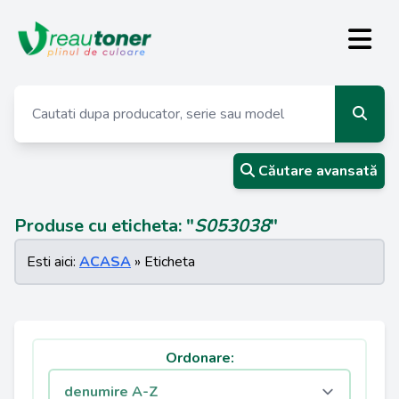
Căutare avansată
Produse cu eticheta: "
S053038
"
Esti aici:
ACASA
» Eticheta
Ordonare: