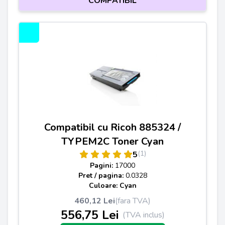
COMPATIBIL
Compatibil cu Ricoh 885324 /
TYPEM2C Toner Cyan
(1)
5
Pagini:
17000
Pret / pagina:
0.0328
Culoare: Cyan
460,12 Lei
(fara TVA)
556,75 Lei
(TVA inclus)