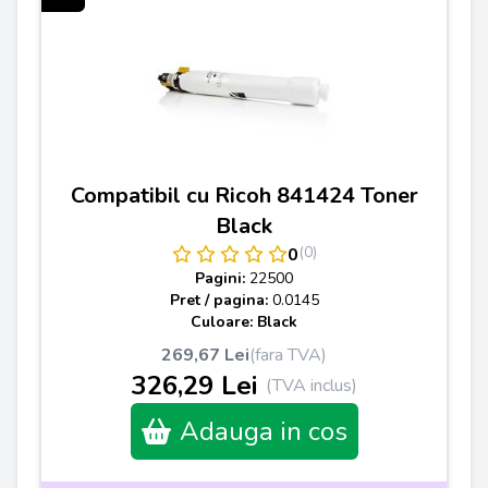
Compatibil cu Ricoh 841424 Toner
Black
(0)
0
Pagini:
22500
Pret / pagina:
0.0145
Culoare: Black
269,67 Lei
(fara TVA)
326,29 Lei
(TVA inclus)
Adauga in cos