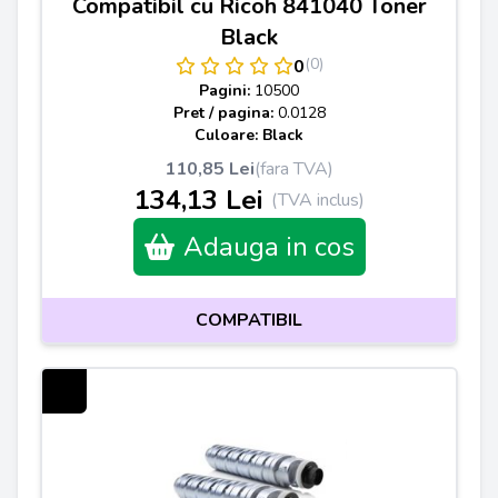
Compatibil cu Ricoh 841040 Toner
Black
(0)
0
Pagini:
10500
Pret / pagina:
0.0128
Culoare: Black
110,85 Lei
(fara TVA)
134,13 Lei
(TVA inclus)
Adauga in cos
COMPATIBIL