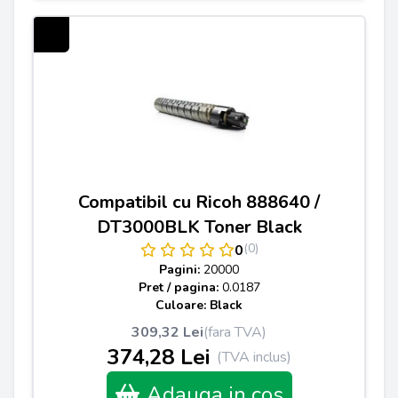
Compatibil cu Ricoh 888640 /
DT3000BLK Toner Black
(0)
0
Pagini:
20000
Pret / pagina:
0.0187
Culoare: Black
309,32 Lei
(fara TVA)
374,28 Lei
(TVA inclus)
Adauga in cos