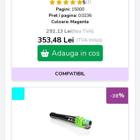
(1)
5
Pagini:
15000
Pret / pagina:
0.0236
Culoare: Magenta
292,13 Lei
(fara TVA)
353,48 Lei
(TVA inclus)
Adauga in cos
COMPATIBIL
%
-38