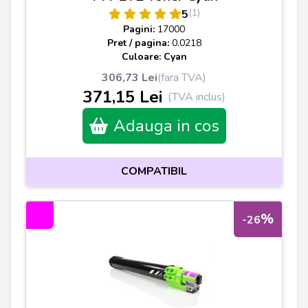
(1)
5
Pagini:
17000
Pret / pagina:
0.0218
Culoare: Cyan
306,73 Lei
(fara TVA)
371,15 Lei
(TVA inclus)
Adauga in cos
COMPATIBIL
%
-26