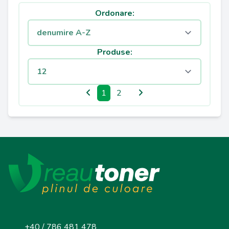
Ordonare:
Produse:
1
2
+40 / 786 481 478