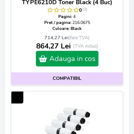
TYPE6210D Toner Black (4 Buc)
(0)
0
Pagini:
4
Pret / pagina:
216.0675
Culoare: Black
714,27 Lei
(fara TVA)
864,27 Lei
(TVA inclus)
Adauga in cos
COMPATIBIL