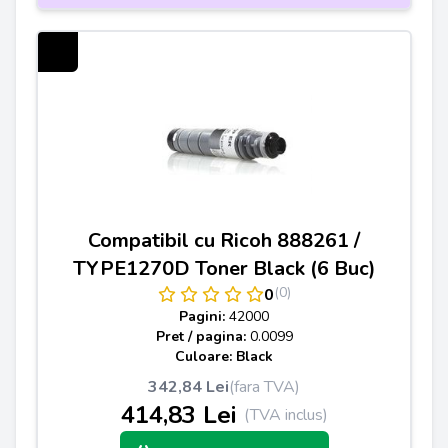
Compatibil cu Ricoh 888261 /
TYPE1270D Toner Black (6 Buc)
(0)
0
Pagini:
42000
Pret / pagina:
0.0099
Culoare: Black
342,84 Lei
(fara TVA)
414,83 Lei
(TVA inclus)