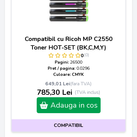
Compatibil cu Ricoh MP C2550
Toner HOT-SET (BK,C,M,Y)
(0)
0
Pagini:
26500
Pret / pagina:
0.0296
Culoare: CMYK
649,01 Lei
(fara TVA)
785,30 Lei
(TVA inclus)
Adauga in cos
COMPATIBIL