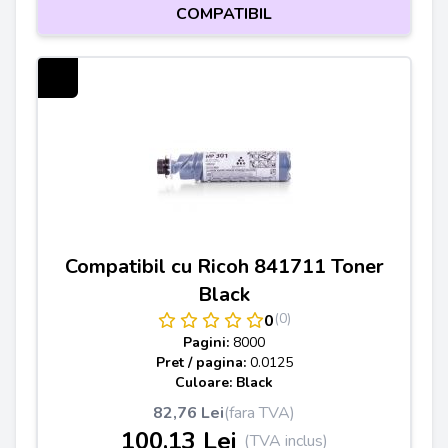
COMPATIBIL
Compatibil cu Ricoh 841711 Toner
Black
(0)
0
Pagini:
8000
Pret / pagina:
0.0125
Culoare: Black
82,76 Lei
(fara TVA)
100,13 Lei
(TVA inclus)