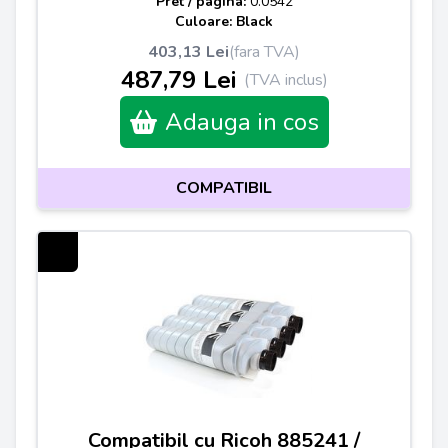
Pret / pagina:
0.0542
Culoare: Black
403,13 Lei
(fara TVA)
487,79 Lei
(TVA inclus)
Adauga in cos
COMPATIBIL
Compatibil cu Ricoh 885241 /