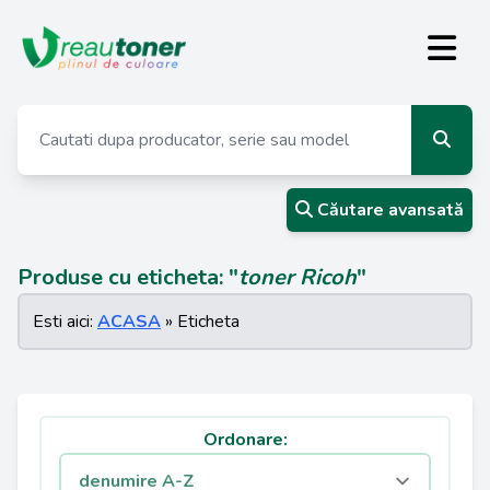
Căutare avansată
Produse cu eticheta: "
toner Ricoh
"
Esti aici:
ACASA
» Eticheta
Ordonare: