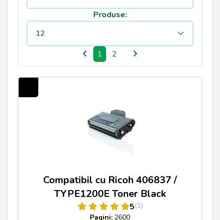
Produse:
1
2
Compatibil cu Ricoh 406837 /
TYPE1200E Toner Black
(1)
5
Pagini:
2600