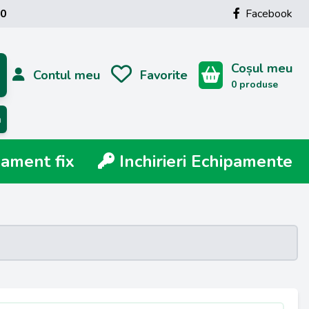
00
Facebook
Coșul meu
Contul meu
Favorite
0 produse
ă
ment fix
Inchirieri Echipamente