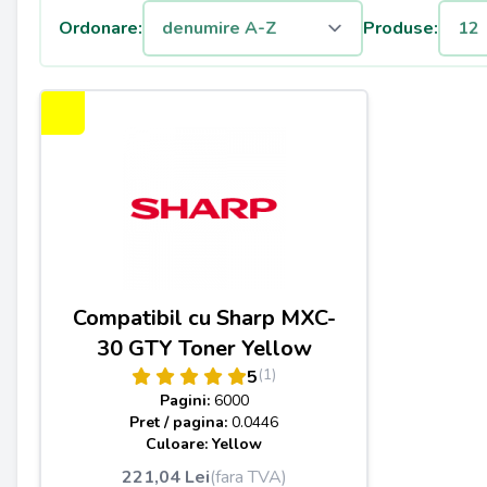
Ordonare:
Produse:
Compatibil cu Sharp MXC-
30 GTY Toner Yellow
(1)
5
Pagini:
6000
Pret / pagina:
0.0446
Culoare: Yellow
221,04 Lei
(fara TVA)