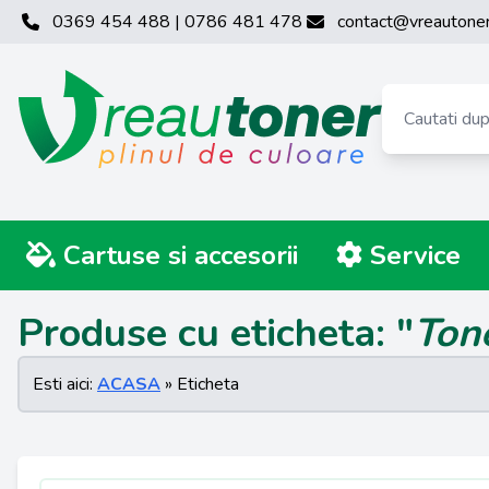
0369 454 488 | 0786 481 478
contact@vreautoner
Cartuse si accesorii
Service
Produse cu eticheta: "
Ton
Esti aici:
ACASA
» Eticheta