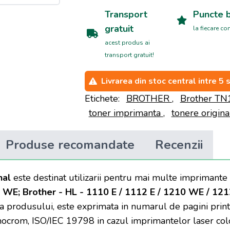
Transport
Puncte 
gratuit
la fiecare c
acest produs ai
transport gratuit!
Livrarea din stoc central intre 5 
Etichete:
BROTHER
,
Brother T
toner imprimanta
,
tonere origina
Produse recomandate
Recenzii
nal
este destinat utilizarii pentru mai multe imprimant
0 WE; Brother - HL - 1110 E / 1112 E / 1210 WE / 12
a produsului, este exprimata in numarul de pagini prin
ocrom, ISO/IEC 19798 in cazul imprimantelor laser colo