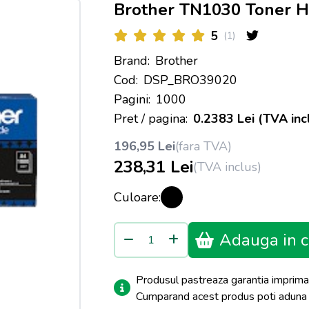
Brother TN1030 Toner H
5
(1)
Brand:
Brother
Cod:
DSP_BRO39020
Pagini:
1000
Pret / pagina:
0.2383 Lei (TVA inc
196,95 Lei
(fara TVA)
238,31 Lei
(TVA inclus)
Culoare:
Adauga in c
Produsul pastreaza garantia imprima
Cumparand acest produs poti adun