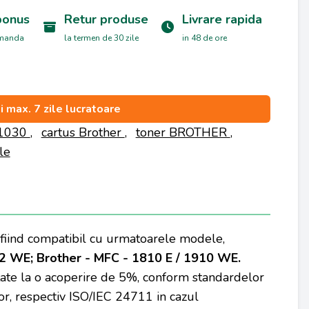
bonus
Retur produse
Livrare rapida
omanda
la termen de 30 zile
in 48 de ore
si max. 7 zile lucratoare
N1030
,
cartus Brother
,
toner BROTHER
,
le
e fiind compatibil cu urmatoarele modele,
12 WE; Brother - MFC - 1810 E / 1910 WE.
tate la o acoperire de 5%, conform standardelor
r, respectiv ISO/IEC 24711 in cazul