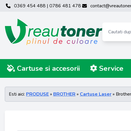
0369 454 488 | 0786 481 478
contact@vreautoner
Cartuse si accesorii
Service
Esti aici:
PRODUSE
»
BROTHER
»
Cartuse Laser
» Brothe