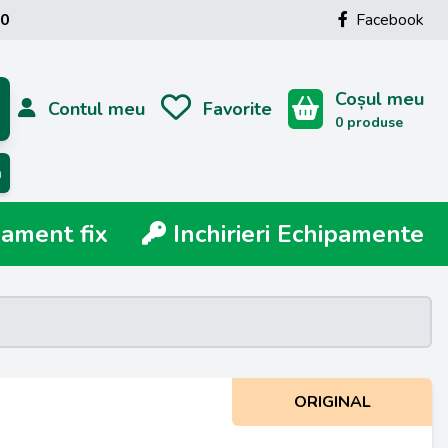
00
Facebook
Coșul meu
Contul meu
Favorite
0 produse
ă
ment fix
Inchirieri Echipamente
ORIGINAL