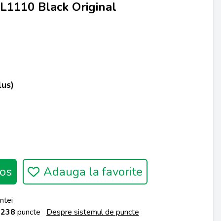
L1110 Black Original
lus)
os
Adauga la favorite
ntei
a
238
puncte
Despre sistemul de puncte