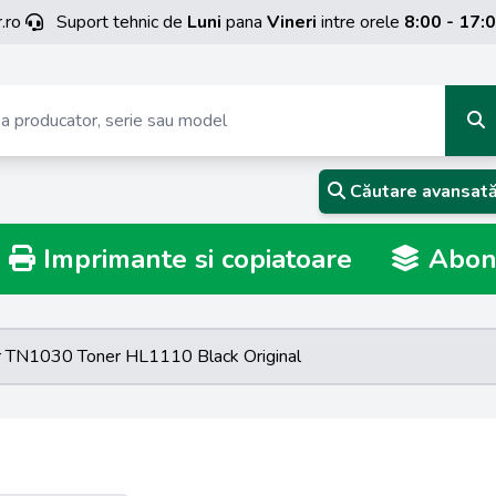
.ro
Suport tehnic de
Luni
pana
Vineri
intre orele
8:00 - 17:
Căutare avansat
Imprimante si copiatoare
Abona
r TN1030 Toner HL1110 Black Original