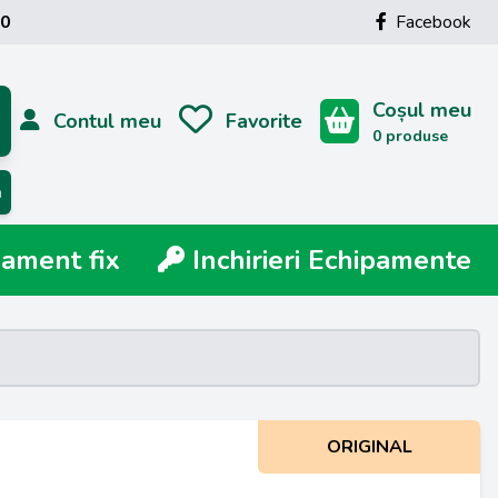
00
Facebook
Coșul meu
Contul meu
Favorite
0 produse
ă
ment fix
Inchirieri Echipamente
ORIGINAL