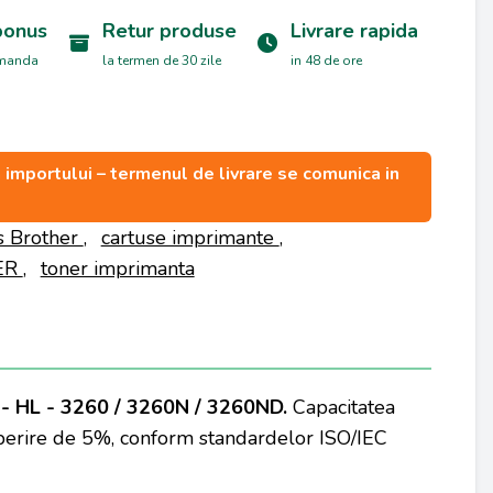
bonus
Retur produse
Livrare rapida
omanda
la termen de 30 zile
in 48 de ore
ea importului – termenul de livrare se comunica in
s Brother
,
cartuse imprimante
,
ER
,
toner imprimanta
 - HL - 3260 / 3260N / 3260ND
.
Capacitatea
operire de 5%, conform standardelor ISO/IEC