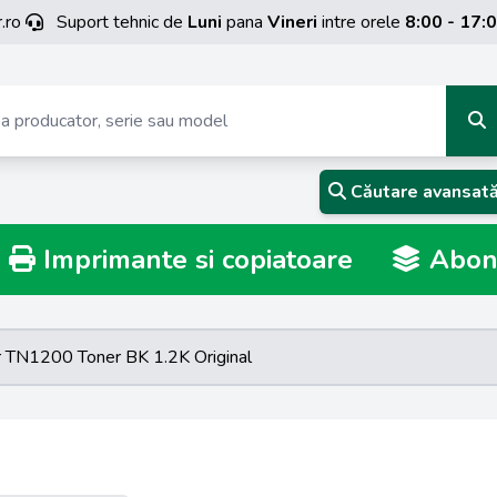
.ro
Suport tehnic de
Luni
pana
Vineri
intre orele
8:00 - 17:
Căutare avansat
Imprimante si copiatoare
Abona
r TN1200 Toner BK 1.2K Original