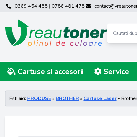
0369 454 488 | 0786 481 478
contact@vreautoner
Cartuse si accesorii
Service
Esti aici:
PRODUSE
»
BROTHER
»
Cartuse Laser
» Brothe