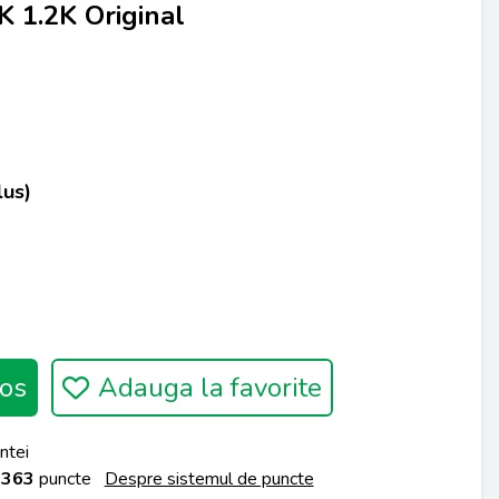
 1.2K Original
lus)
os
Adauga la favorite
ntei
a
363
puncte
Despre sistemul de puncte