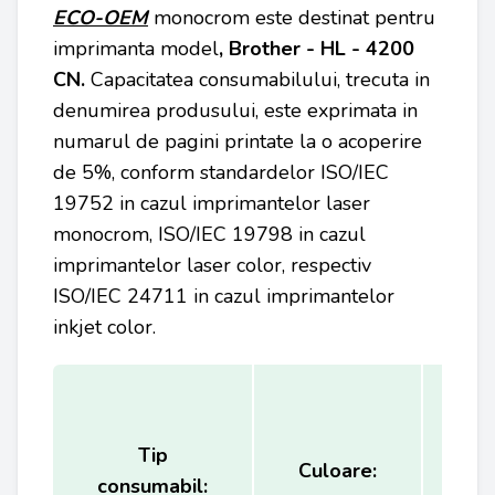
ECO-OEM
monocrom este destinat pentru
imprimanta model
, Brother - HL - 4200
CN
.
Capacitatea consumabilului, trecuta in
denumirea produsului, este exprimata in
numarul de pagini printate la o acoperire
de 5%, conform standardelor ISO/IEC
19752 in cazul imprimantelor laser
monocrom, ISO/IEC 19798 in cazul
imprimantelor laser color, respectiv
ISO/IEC 24711 in cazul imprimantelor
inkjet color.
Tip
Ca
Culoare:
consumabil:
(