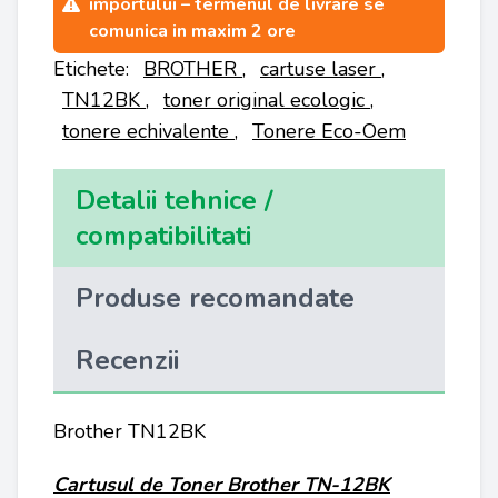
importului – termenul de livrare se
comunica in maxim 2 ore
Etichete:
BROTHER
,
cartuse laser
,
TN12BK
,
toner original ecologic
,
tonere echivalente
,
Tonere Eco-Oem
Detalii tehnice /
compatibilitati
Produse recomandate
Recenzii
Brother TN12BK
Cartusul de Toner
Brother
TN-12BK