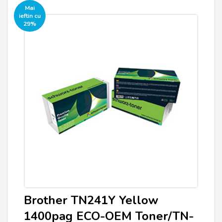
Mai
ieftin cu
29%
Brother TN241Y Yellow
1400pag ECO-OEM Toner/TN-