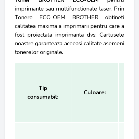
Toner BROTHER ECO-OEM
pentru
imprimante sau multifunctionale laser. Prin
Tonere ECO-OEM BROTHER obtineti
calitatea maxima a imprimarii pentru care a
fost proiectata imprimanta dvs. Cartusele
noastre garanteaza aceeasi calitate asemeni
tonerelor originale.
Tip
Ca
Culoare:
consumabil:
(