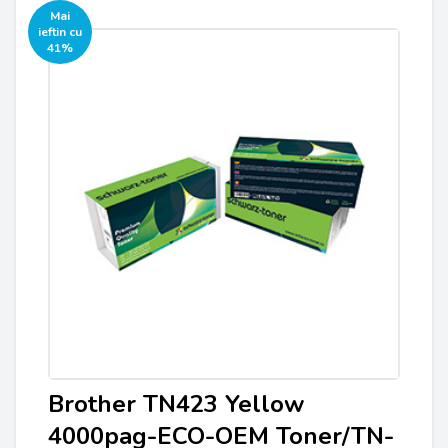
Mai
ieftin cu
41%
Brother TN423 Yellow
4000pag-ECO-OEM Toner/TN-