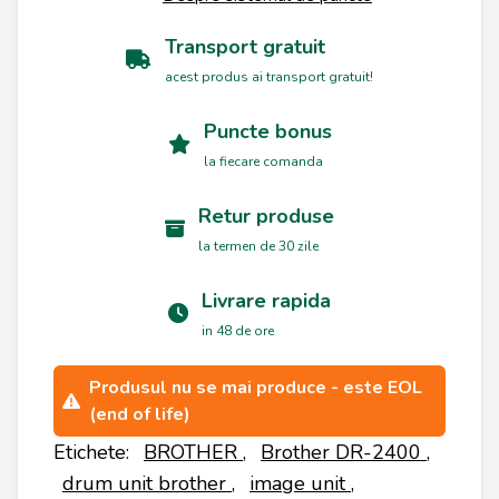
Transport gratuit
acest produs ai transport gratuit!
Puncte bonus
la fiecare comanda
Retur produse
la termen de 30 zile
Livrare rapida
in 48 de ore
Produsul nu se mai produce - este EOL
(end of life)
Etichete:
BROTHER
,
Brother DR-2400
,
drum unit brother
,
image unit
,