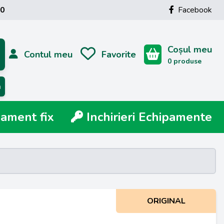
00
Facebook
Coșul meu
Contul meu
Favorite
0 produse
ă
ment fix
Inchirieri Echipamente
ORIGINAL