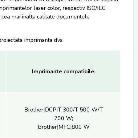
rimantelor laser color, respectiv ISO/IEC
la cea mai inalta calitate documentele
proiectata imprimanta dvs.
Imprimante compatibile:
Brother|DCP|T 300/T 500 W/T
700 W;
Brother|MFC|800 W