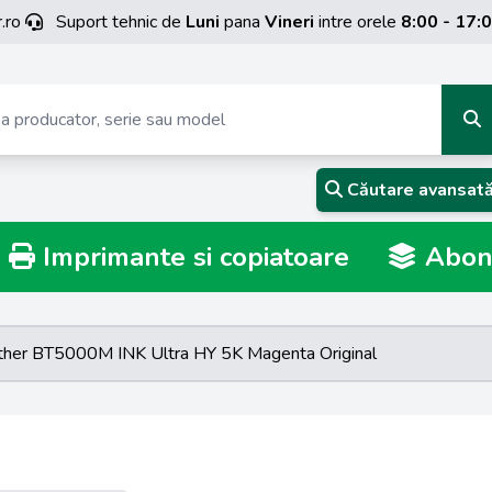
.ro
Suport tehnic de
Luni
pana
Vineri
intre orele
8:00 - 17:
Căutare avansat
Imprimante si copiatoare
Abona
ther BT5000M INK Ultra HY 5K Magenta Original