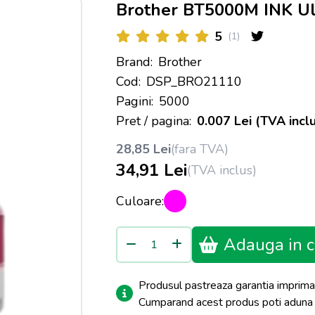
Brother BT5000M INK Ul
5
(1)
Brand:
Brother
Cod:
DSP_BRO21110
Pagini:
5000
Pret / pagina:
0.007 Lei (TVA inclu
28,85 Lei
(fara TVA)
34,91 Lei
(TVA inclus)
Culoare:
Adauga in c
Produsul pastreaza garantia imprima
Cumparand acest produs poti adun