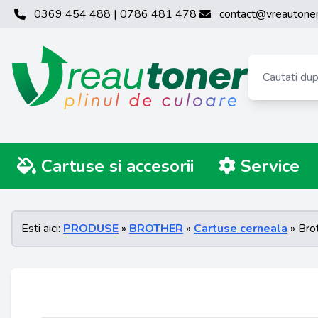
0369 454 488 | 0786 481 478
contact@vreautoner
Cartuse si accesorii
Service
Esti aici:
PRODUSE
»
BROTHER
»
Cartuse cerneala
» Bro