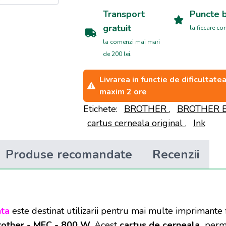
Transport
Puncte 
gratuit
la fiecare c
la comenzi mai mari
de 200 lei.
Livrarea in functie de dificultat
maxim 2 ore
Etichete:
BROTHER
,
BROTHER 
cartus cerneala original
,
Ink
Produse recomandate
Recenzii
ta
este destinat utilizarii pentru mai multe imprimante
Brother - MFC - 800 W
. Acest
cartus de cerneala
permi