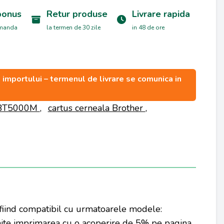
bonus
Retur produse
Livrare rapida
omanda
la termen de 30 zile
in 48 de ore
ea importului – termenul de livrare se comunica in
BT5000M
,
cartus cerneala Brother
,
 fiind compatibil cu urmatoarele modele:
te imprimarea cu o acoperire de 5% pe pagina