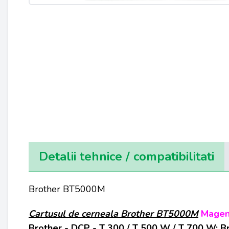
Detalii tehnice / compatibilitati
Brother BT5000M
Cartusul de cerneala Brother BT5000M
Magen
Brother - DCP - T 300 / T 500 W / T 700 W; 