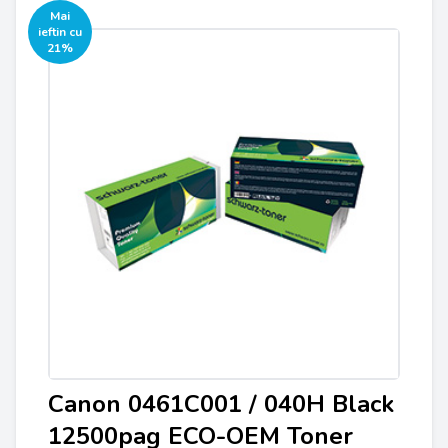
Mai
ieftin cu
21%
Canon 0461C001 / 040H Black
12500pag ECO-OEM Toner