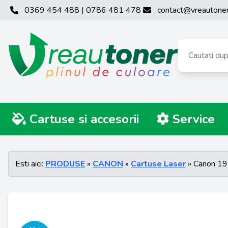
0369 454 488 | 0786 481 478
contact@vreautoner
Cartuse si accesorii
Service
Esti aici:
PRODUSE
»
CANON
»
Cartuse Laser
» Canon 1