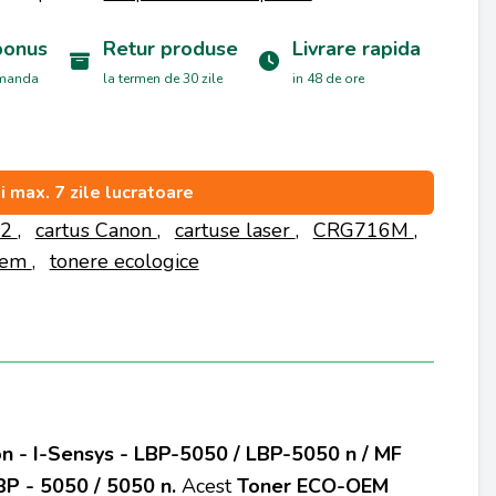
bonus
Retur produse
Livrare rapida
omanda
la termen de 30 zile
in 48 de ore
si max. 7 zile lucratoare
02
,
cartus Canon
,
cartuse laser
,
CRG716M
,
Oem
,
tonere ecologice
 - I-Sensys - LBP-5050 / LBP-5050 n / MF
P - 5050 / 5050 n.
Acest
Toner ECO-OEM