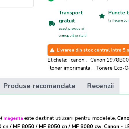
Transport
Puncte 
gratuit
la fiecare c
acest produs ai
transport gratuit!
Livrarea din stoc central intre 5 
Etichete:
canon
,
Canon 1978B0
toner imprimanta
,
Tonere Eco-
Produse recomandate
Recenzii
M
este destinat utilizarii pentru modelele,
Canon
magenta
 cn / MF 8050 / MF 8050 cn / MF 8080 cw; Canon - LB