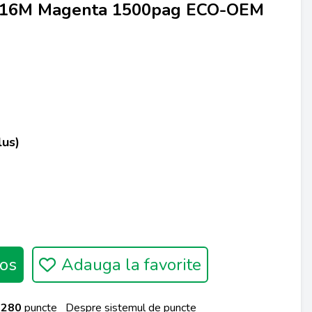
716M Magenta 1500pag ECO-OEM
lus)
os
Adauga la favorite
a
280
puncte
Despre sistemul de puncte