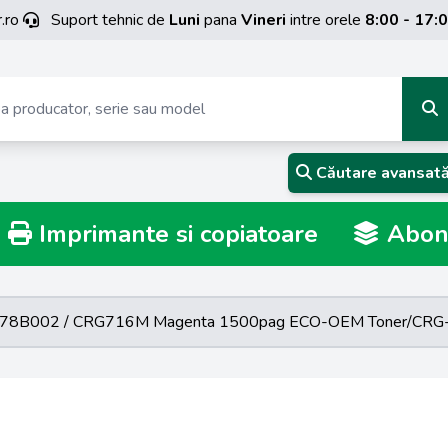
.ro
Suport tehnic de
Luni
pana
Vineri
intre orele
8:00 - 17:
Căutare avansat
Imprimante si copiatoare
Abona
978B002 / CRG716M Magenta 1500pag ECO-OEM Toner/CR