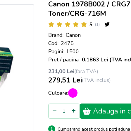
Canon 1978B002 / CRG
Toner/CRG-716M
5
(1)
Brand:
Canon
Cod:
2475
Pagini:
1500
Pret / pagina:
0.1863 Lei (TVA inc
231,00 Lei
(fara TVA)
279,51 Lei
(TVA inclus)
Culoare:
Adauga in c
Cumparand acest produs poti adun