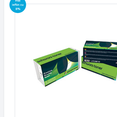
Mai
ieftin cu
8%