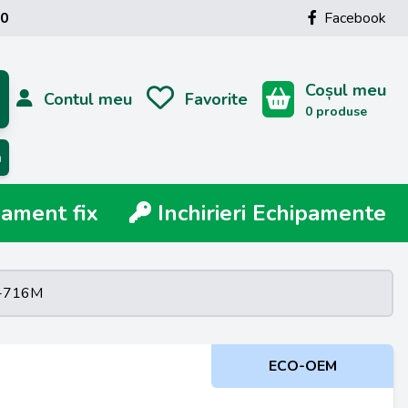
00
Facebook
Coșul meu
Contul meu
Favorite
0 produse
ă
ment fix
Inchirieri Echipamente
G-716M
ECO-OEM