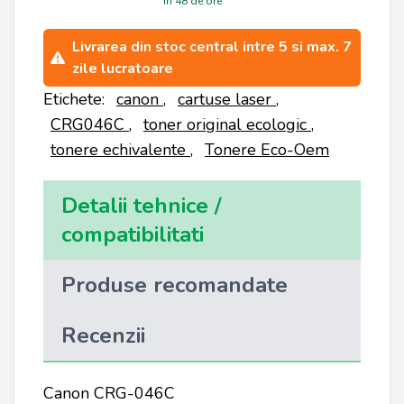
in 48 de ore
Livrarea din stoc central intre 5 si max. 7
zile lucratoare
Etichete:
canon
,
cartuse laser
,
CRG046C
,
toner original ecologic
,
tonere echivalente
,
Tonere Eco-Oem
Detalii tehnice /
compatibilitati
Produse recomandate
Recenzii
Canon CRG-046C