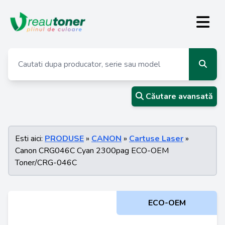
Căutare avansată
Esti aici:
PRODUSE
»
CANON
»
Cartuse Laser
»
Canon CRG046C Cyan 2300pag ECO-OEM
Toner/CRG-046C
ECO-OEM