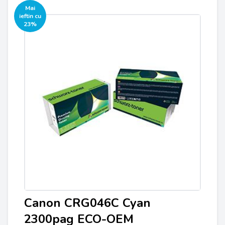
Mai
ieftin cu
23%
Canon CRG046C Cyan
2300pag ECO-OEM