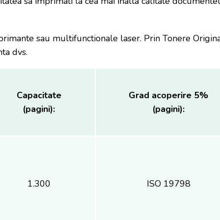
litatea sa imprimati la cea mai inalta calitate documente
rimante sau multifunctionale laser. Prin Tonere Origi
nta dvs.
Capacitate
Grad acoperire 5%
(pagini):
(pagini):
1.300
ISO 19798