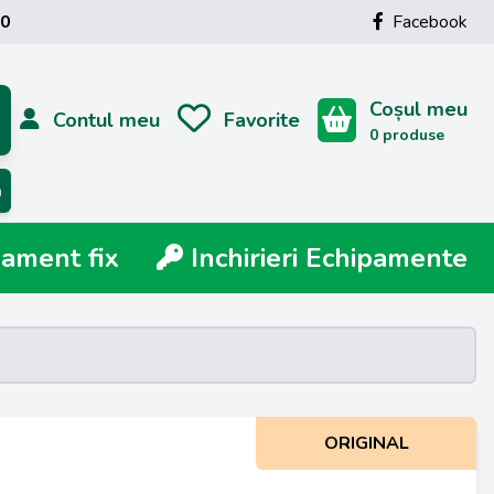
00
Facebook
Coșul meu
Contul meu
Favorite
0 produse
ă
ment fix
Inchirieri Echipamente
ORIGINAL