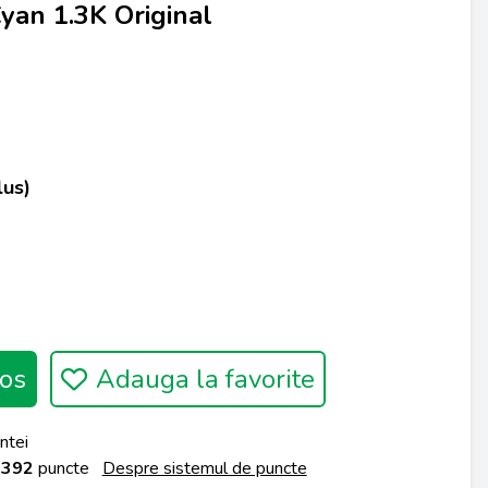
an 1.3K Original
lus)
os
Adauga la favorite
ntei
a
392
puncte
Despre sistemul de puncte