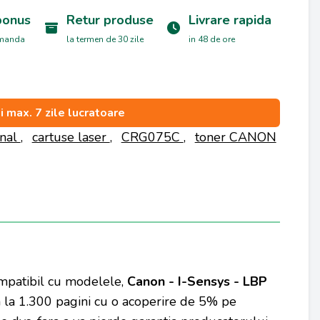
bonus
Retur produse
Livrare rapida
omanda
la termen de 30 zile
in 48 de ore
si max. 7 zile lucratoare
inal
,
cartuse laser
,
CRG075C
,
toner CANON
ompatibil cu modelele,
Canon - I-Sensys - LBP
 la 1.300 pagini cu o acoperire de 5% pe