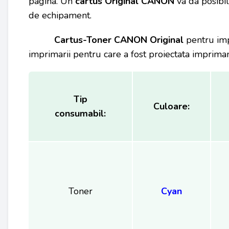
pagina. Un
cartus Original
CANON
va da posibi
de echipament.
Cartus-Toner CANON
Original
pentru imp
imprimarii pentru care a fost proiectata imprima
Tip
Culoare:
consumabil:
Toner
Cyan