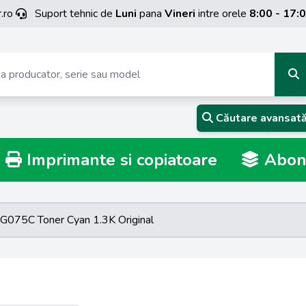
.ro
Suport tehnic de
Luni
pana
Vineri
intre orele
8:00 - 17:
Căutare avansat
Imprimante si copiatoare
Abona
G075C Toner Cyan 1.3K Original