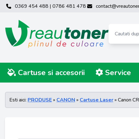
0369 454 488 | 0786 481 478
contact@vreautoner
Cartuse si accesorii
Service
Esti aici:
PRODUSE
»
CANON
»
Cartuse Laser
» Canon CR