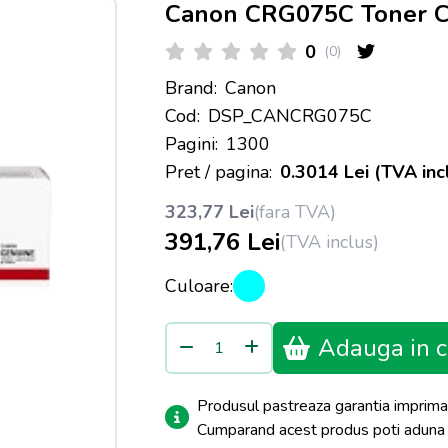
Canon CRG075C Toner Cy
0
(0)
Brand:
Canon
Cod:
DSP_CANCRG075C
Pagini:
1300
Pret / pagina:
0.3014 Lei (TVA inc
323,77 Lei
(fara TVA)
391,76 Lei
(TVA inclus)
Culoare:
Adauga in c
Produsul pastreaza garantia imprima
Cumparand acest produs poti adun