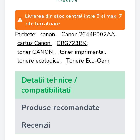
in 48 de ore
Livrarea din stoc central intre 5 si max. 7
zile lucratoare
Etichete:
canon
,
Canon 2644B002AA
,
cartus Canon
,
CRG723BK
,
toner CANON
,
toner imprimanta
,
tonere ecologice
,
Tonere Eco-Oem
Detalii tehnice /
compatibilitati
Produse recomandate
Recenzii