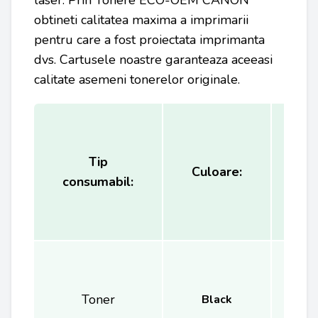
laser. Prin Tonere ECO-OEM CANON
obtineti calitatea maxima a imprimarii
pentru care a fost proiectata imprimanta
dvs. Cartusele noastre garanteaza aceeasi
calitate asemeni tonerelor originale.
Tip
Ca
Culoare:
consumabil:
(
Toner
Black