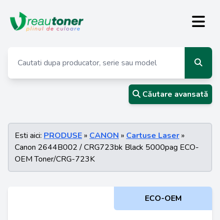
Căutare avansată
Esti aici:
PRODUSE
»
CANON
»
Cartuse Laser
»
Canon 2644B002 / CRG723bk Black 5000pag ECO-
OEM Toner/CRG-723K
ECO-OEM