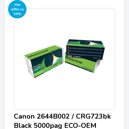
Mai
ieftin cu
24%
Canon 2644B002 / CRG723bk
Black 5000pag ECO-OEM