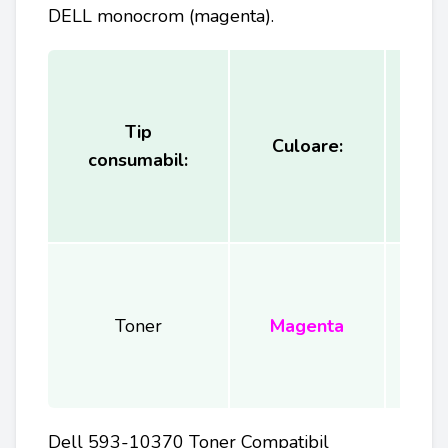
DELL
monocrom (magenta).
Tip
Ca
Culoare:
consumabil:
(
Toner
Magenta
Dell 593-10370 Toner Compatibil