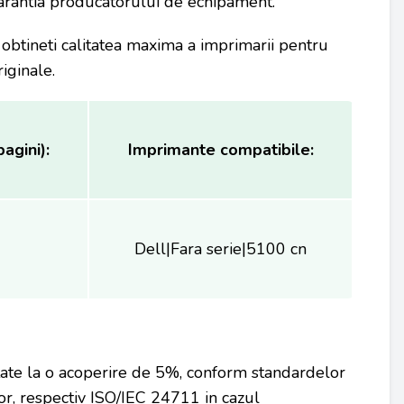
 garantia producatorului de echipament.
obtineti calitatea maxima a imprimarii pentru
iginale.
agini):
Imprimante compatibile:
Dell|Fara serie|5100 cn
tate la o acoperire de 5%, conform standardelor
r, respectiv ISO/IEC 24711 in cazul