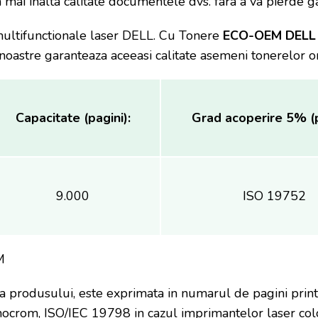
a mai inalta calitate documentele dvs. fara a va pierde
ultifunctionale laser DELL. Cu Tonere
ECO-OEM DELL
noastre garanteaza aceeasi calitate asemeni tonerelor or
Capacitate (pagini):
Grad acoperire 5% (p
9.000
ISO 19752
M
a produsului, este exprimata in numarul de pagini prin
ocrom, ISO/IEC 19798 in cazul imprimantelor laser colo