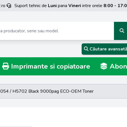
.ro
Suport tehnic de
Luni
pana
Vineri
intre orele
8:00 - 17:
Căutare avansat
Imprimante si copiatoare
Abona
0054 / H5702 Black 9000pag ECO-OEM Toner