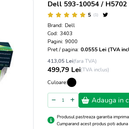
Dell 593-10054 / H5702
5
(1)
Brand:
Dell
Cod:
3403
Pagini:
9000
Pret / pagina:
0.0555 Lei (TVA inc
413,05 Lei
(fara TVA)
499,79 Lei
(TVA inclus)
Culoare:
Adauga in c
Produsul pastreaza garantia imprima
Cumparand acest produs poti adun