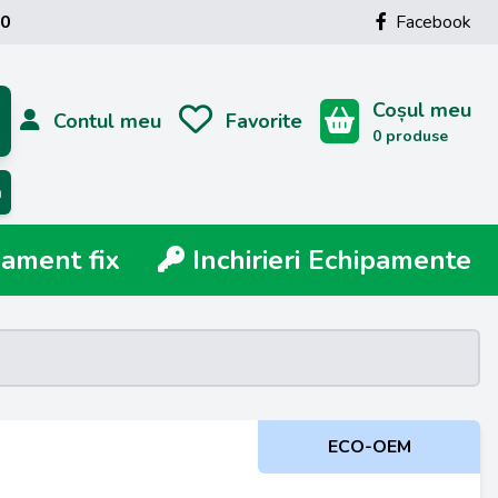
00
Facebook
Coșul meu
Contul meu
Favorite
0 produse
ă
ment fix
Inchirieri Echipamente
ECO-OEM