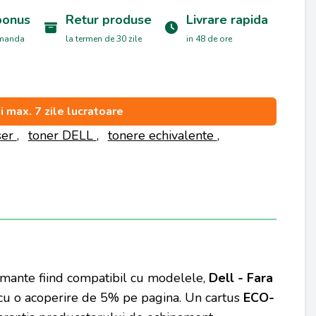
bonus
Retur produse
Livrare rapida
omanda
la termen de 30 zile
in 48 de ore
si max. 7 zile lucratoare
ser
,
toner DELL
,
tonere echivalente
,
imante fiind compatibil cu modelele,
Dell - Fara
cu o acoperire de 5% pe pagina. Un cartus
ECO-