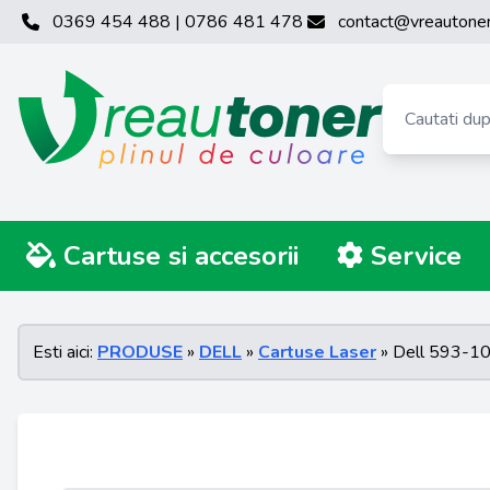
0369 454 488 | 0786 481 478
contact@vreautoner
Cartuse si accesorii
Service
Esti aici:
PRODUSE
»
DELL
»
Cartuse Laser
» Dell 593-1