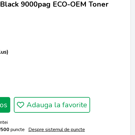
 Black 9000pag ECO-OEM Toner
lus)
os
Adauga la favorite
ntei
a
500
puncte
Despre sistemul de puncte