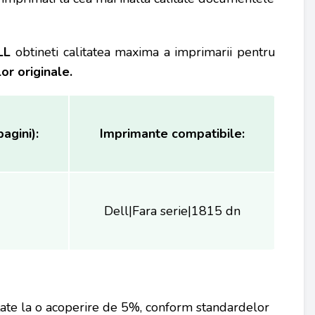
LL
obtineti calitatea maxima a imprimarii pentru
r originale.
agini):
Imprimante compatibile:
Dell|Fara serie|1815 dn
tate la o acoperire de 5%, conform standardelor