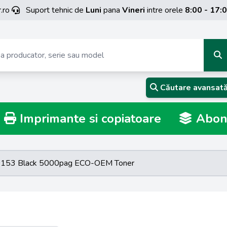
.ro
Suport tehnic de
Luni
pana
Vineri
intre orele
8:00 - 17:
Căutare avansat
Imprimante si copiatoare
Abona
0153 Black 5000pag ECO-OEM Toner