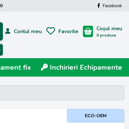
00
Facebook
Coșul meu
Contul meu
Favorite
0 produse
ă
ment fix
Inchirieri Echipamente
ECO-OEM