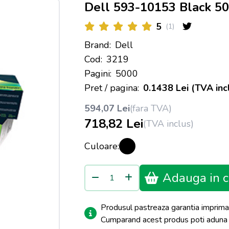
Dell 593-10153 Black 
5
(1)
Brand:
Dell
Cod:
3219
Pagini:
5000
Pret / pagina:
0.1438 Lei (TVA inc
594,07 Lei
(fara TVA)
718,82 Lei
(TVA inclus)
Culoare:
Adauga in c
Produsul pastreaza garantia imprima
Cumparand acest produs poti adun