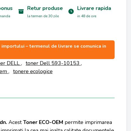
bonus
Retur produse
Livrare rapida
omanda
la termen de 30 zile
in 48 de ore
ea importului – termenul de livrare se comunica in
ner DELL
,
toner Dell 593-10153
,
Oem
,
tonere ecologice
 dn
.
Acest
Toner ECO-OEM
permite imprimarea
 imprimati la cea mai inalta calitate documentele