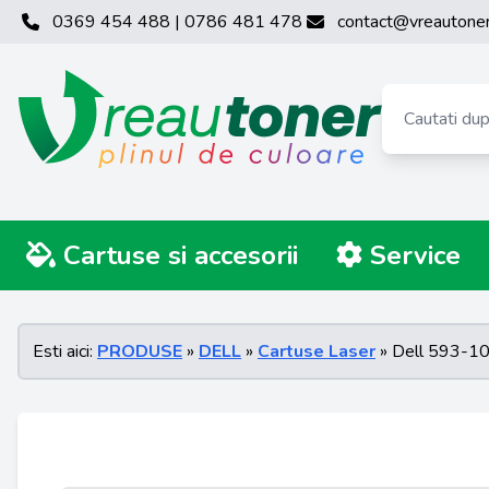
0369 454 488 | 0786 481 478
contact@vreautoner
Cartuse si accesorii
Service
Esti aici:
PRODUSE
»
DELL
»
Cartuse Laser
» Dell 593-1