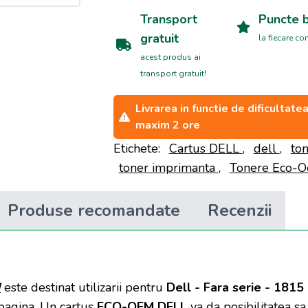
Transport
Puncte 
gratuit
la fiecare c
acest produs ai
transport gratuit!
Livrarea in functie de dificultat
maxim 2 ore
Etichete:
Cartus DELL
,
dell
,
to
toner imprimanta
,
Tonere Eco-
Produse recomandate
Recenzii
M
este destinat utilizarii pentru
Dell - Fara serie - 1815
pagina. Un cartus
ECO-OEM DELL
va da posibilitatea sa