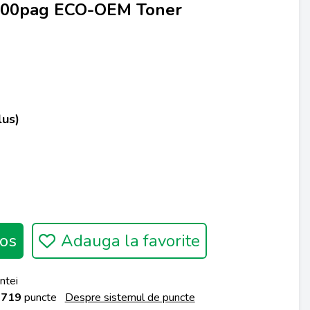
5000pag ECO-OEM Toner
lus)
os
Adauga la favorite
ntei
a
719
puncte
Despre sistemul de puncte