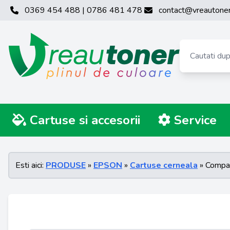
0369 454 488 | 0786 481 478
contact@vreautoner
Cartuse si accesorii
Service
Esti aici:
PRODUSE
»
EPSON
»
Cartuse cerneala
» Compa