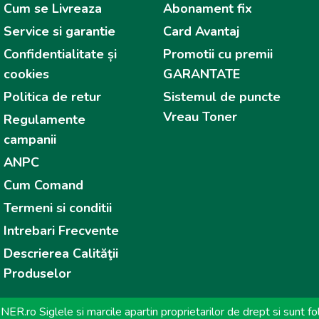
Cum se Livreaza
Abonament fix
Service si garantie
Card Avantaj
Confidentialitate și
Promotii cu premii
cookies
GARANTATE
Politica de retur
Sistemul de puncte
Vreau Toner
Regulamente
campanii
ANPC
Cum Comand
Termeni si conditii
Intrebari Frecvente
Descrierea Calităţii
Produselor
o Siglele si marcile apartin proprietarilor de drept si sunt fol