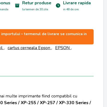
bonus
Retur produse
Livrare rapida
omanda
la termen de 30 zile
in 48 de ore
ea importului – termenul de livrare se comunica in
il
,
cartus cerneala Epson
,
EPSON
,
 mai multe imprimante fiind compatibil cu
 Series / XP-255 / XP-257 / XP-330 Series /