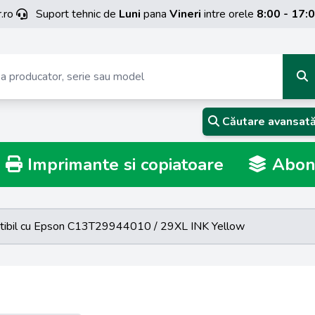
.ro
Suport tehnic de
Luni
pana
Vineri
intre orele
8:00 - 17:
Căutare avansat
Imprimante si copiatoare
Abona
tibil cu Epson C13T29944010 / 29XL INK Yellow