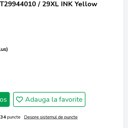
3T29944010 / 29XL INK Yellow
lus)
os
Adauga la favorite
a
34
puncte
Despre sistemul de puncte