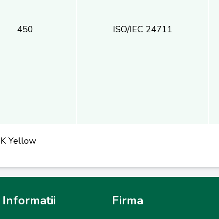
450
ISO/IEC 24711
NK Yellow
Informatii
Firma