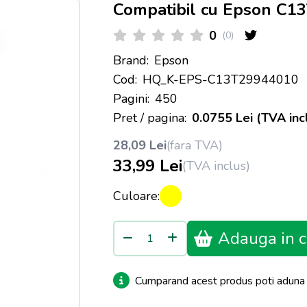
Compatibil cu Epson C1
0
(0)
Brand:
Epson
Cod:
HQ_K-EPS-C13T29944010
Pagini:
450
Pret / pagina:
0.0755 Lei (TVA inc
28,09 Lei
(fara TVA)
33,99 Lei
(TVA inclus)
Culoare:
Adauga in c
Cumparand acest produs poti adun