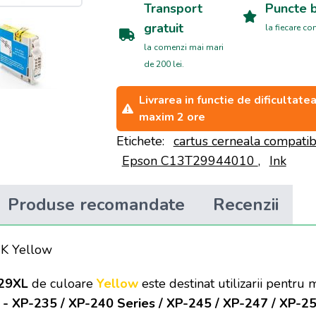
Transport
Puncte 
gratuit
la fiecare c
la comenzi mai mari
de 200 lei.
Livrarea in functie de dificultat
maxim 2 ore
Etichete:
cartus cerneala compatib
Epson C13T29944010
,
Ink
Produse recomandate
Recenzii
NK Yellow
 29XL
de culoare
Yellow
este destinat utilizarii pentru
 XP-235 / XP-240 Series / XP-245 / XP-247 / XP-250